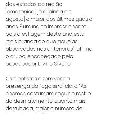
dos estados da região 
[amazônica], já é [ainda em 
agosto] o maior dos últimos quatro 
anos. É um índice impressionante, 
pois a estiagem deste ano está 
mais branda do que aquelas 
observadas nos anteriores", afirma 
o grupo, encabeçado pelo 
pesquisador Divino Silvério.
Os cientistas dizem ver na 
presença do fogo sinal claro. "As 
chamas costumam seguir o rastro 
do desmatamento: quanto mais 
derrubada, maior o número de 
focos de calor."
Segundo o Ipam, não se pode 
dizer que o Inpe esteja 