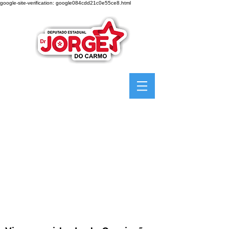
google-site-verification: google084cdd21c0e55ce8.html