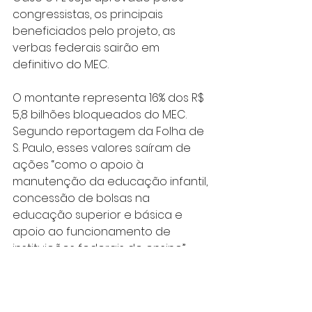
congressistas, os principais 
beneficiados pelo projeto, as 
verbas federais sairão em 
definitivo do MEC.
O montante representa 16% dos R$ 
5,8 bilhões bloqueados do MEC. 
Segundo reportagem da Folha de 
S. Paulo, esses valores saíram de 
ações “como o apoio à 
manutenção da educação infantil, 
concessão de bolsas na 
educação superior e básica e 
apoio ao funcionamento de 
instituições federais de ensino”.
Mesmo com o governo dizendo 
que a educação básica é 