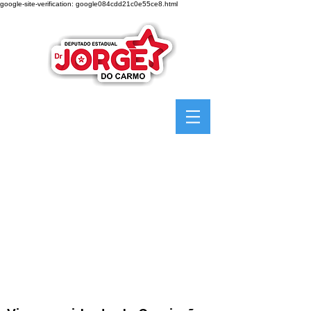
google-site-verification: google084cdd21c0e55ce8.html