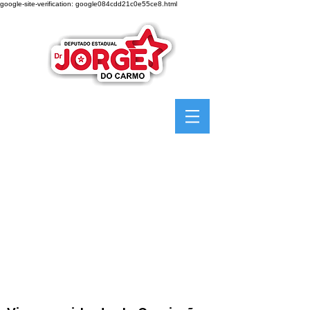
google-site-verification: google084cdd21c0e55ce8.html