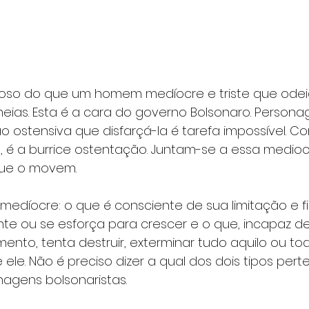
oso do que um homem medíocre e triste que odeia 
lheias. Esta é a cara do governo Bolsonaro. Person
 ostensiva que disfarçá-la é tarefa impossível. C
, é a burrice ostentação. Juntam-se a essa medioc
 que o movem.
 medíocre: o que é consciente de sua limitação e fi
te ou se esforça para crescer e o que, incapaz d
ento, tenta destruir, exterminar tudo aquilo ou t
 ele. Não é preciso dizer a qual dos dois tipos pert
nagens bolsonaristas.