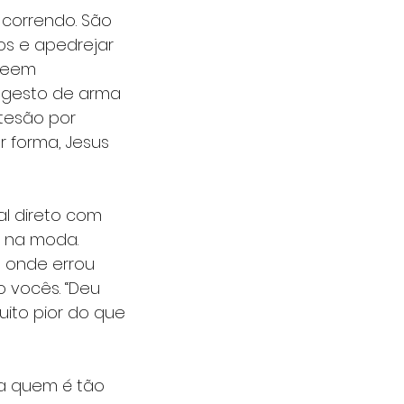
correndo. São 
s e apedrejar 
veem 
o gesto de arma 
tesão por 
 forma, Jesus 
l direto com 
 na moda. 
 onde errou 
 vocês. “Deu 
uito pior do que 
a quem é tão 