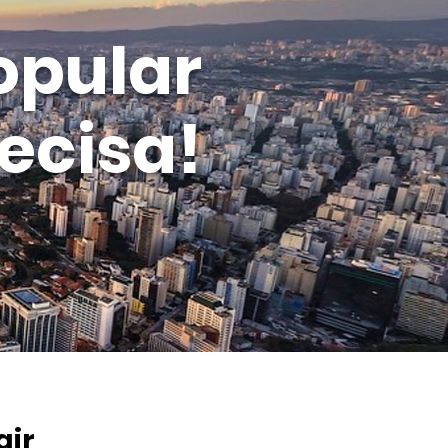
opular
ecisa!
air