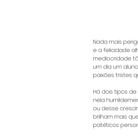
Nada mais perig
e a felicidade a
mediocridade tão
um dia um aluno
paixões tristes
Há dois tipos de
nela humildemen
ou desse crescim
brilham mais que
patéticos perso