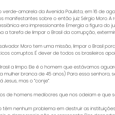
 verde-amarela da Avenida Paulista, em 16 de agos
os manifestantes sobre o então juiz Sérgio Moro. A 
ssiânica era impressionante. Emergia a figura do jui
ha a tarefa de limpar o Brasil da corrupção, extermi
salvador. Moro tem uma missão, limpar o Brasil por
íticos corruptos. É dever de todos os brasileiros apoi
 Brasil a limpo. Ele é o homem que estávamos agua
 mulher branca de 45 anos). Para essa senhora, se
 Jesus, mas o “conje”.
os de homens medíocres que nos odeiam e que se
têm nenhum problema em destruir as instituiçõe