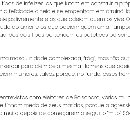
ipos de infelizes: os que lutam em construir a própr
 a felicidade alheia e se empenham em arruiná-la
desejos livremente e os que odeiam quem os vive.
itude do amor e os que odeiam quem ama. Tampou
qual dos dois tipos pertencem os patéticos person
ma masculinidade complexada, frágil, mas tão au
nxergar para além dela mesma. Homens que odeia
iam mulheres, talvez porque, no fundo, esses hom
ntrevistas com eleitores de Bolsonaro, várias mul
 tinham medo de seus maridos, porque a agressi
 muito depois de começarem a seguir o “mito”. Sã