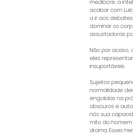
medíocre, a inte
acabar com Lula
a ir aos debates
dominar os corpo
assustadoras par
Não por acaso, q
eles representa
insuportáveis.
Sujeitos pequen
normalidade demo
engolidas na pr
obscuros e autor
nós sua capacid
mito do homem m
drama. Esses herói