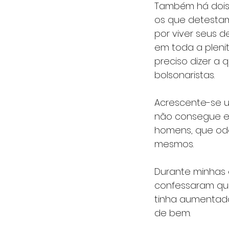
Também há dois t
os que detestam
por viver seus 
em toda a plen
preciso dizer a 
bolsonaristas. 
Acrescente-se u
não consegue e
homens, que ode
mesmos. 
Durante minhas e
confessaram que
tinha aumentado
de bem. 