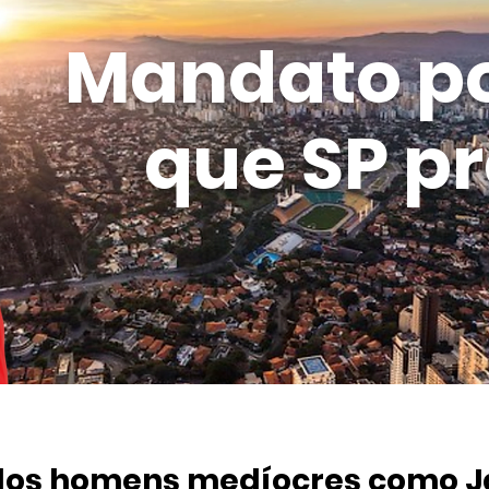
Mandato p
que SP pr
dos homens medíocres como J