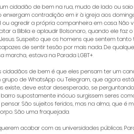
 um cidadão de bem na rua, mudo de lado ou saio 
 enxergam contradição em ir à igreja aos domingo
ou agredir a própria companheira em casa. Não 
itar a Bíblia e aplaudir Bolsonaro, quando ele faz 
Jesus. Suspeito que os homens que sentem tanto 
apazes de sentir tesão por mais nada. De qualquer
a marcha, estava na Parada LGBT+.
s cidadãos de bem é que eles pensam ter um cana
 grupo de WhatsApp ou Telegram, que agora está
us existe, deve estar desesperado, se perguntando
barro supostamente inócuo surgissem seres como
 pensar. São sujeitos feridos, mas na alma, que é m
corpo. São uma fraquejada.
querem acabar com as universidades públicas. Par