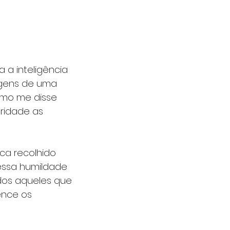
a inteligência 
agens de uma 
omo me disse 
ridade as 
ca recolhido 
essa humildade 
odos aqueles que 
ence os 