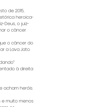
to de 2015, 
retórica heroica-
z-Deus, o juiz-
nar o câncer. 
que o câncer do 
ar a Lava Jato. 
rdando” 
ntado à direita 
 acham heróis. 
s e muito menos 