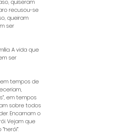
aso, quiseram 
aro recusou-se 
so, queiram 
m ser 
lia. A vida que 
em ser 
e em tempos de 
eceriam, 
s”, em tempos 
ram sobre todos 
der. Encarnam o 
i. Vejam que 
“herói”.