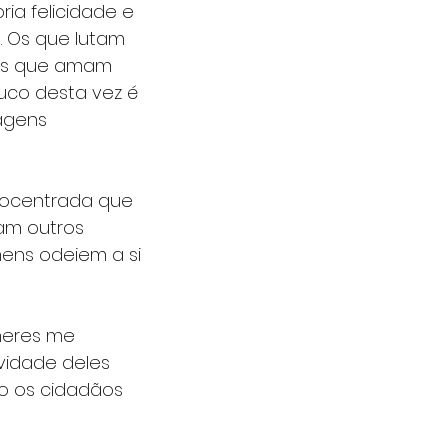
ia felicidade e 
. Os que lutam 
 Os que amam 
co desta vez é 
agens 
tocentrada que 
m outros 
ens odeiem a si 
heres me 
vidade deles 
o os cidadãos 