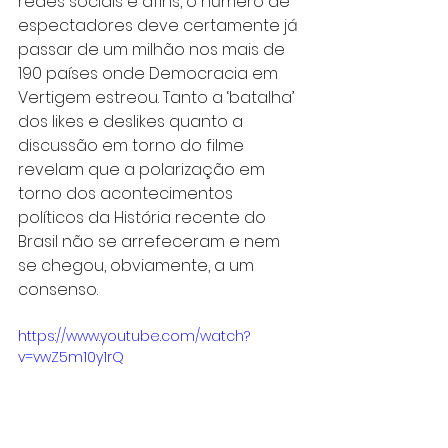
redes sociais e afins, o número de 
espectadores deve certamente já 
passar de um milhão nos mais de 
190 países onde Democracia em 
Vertigem estreou. Tanto a ‘batalha’ 
dos likes e deslikes quanto a 
discussão em torno do filme 
revelam que a polarização em 
torno dos acontecimentos 
políticos da História recente do 
Brasil não se arrefeceram e nem 
se chegou, obviamente, a um 
consenso.
https://www.youtube.com/watch?
v=vwZ5m10y1rQ