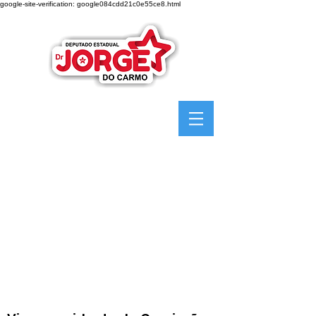
google-site-verification: google084cdd21c0e55ce8.html