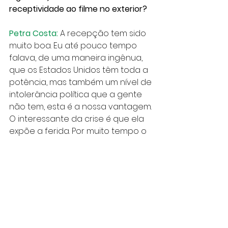
receptividade ao filme no exterior?
Petra Costa:
 A recepção tem sido 
muito boa. Eu até pouco tempo 
falava, de uma maneira ingênua, 
que os Estados Unidos têm toda a 
potência, mas também um nível de 
intolerância política que a gente 
não tem, esta é a nossa vantagem. 
O interessante da crise é que ela 
expõe a ferida. Por muito tempo o 
Brasil teve esta democracia racial 
falsa, esta anistia que fez com que 
a gente não olhasse de fato para 
o que foi a ditadura militar. E assim 
vão se perpetuando 
autoritarismos e perversidades de 
uma forma discreta. E agora ficou 