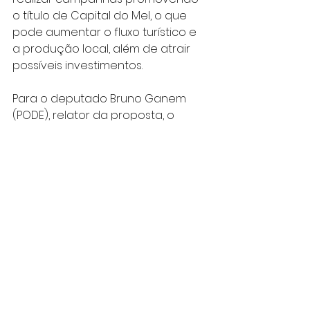
o título de Capital do Mel, o que 
pode aumentar o fluxo turístico e 
a produção local, além de atrair 
possíveis investimentos.
Para o deputado Bruno Ganem 
(PODE), relator da proposta, o 
projeto de lei é importante porque 
traz benefícios para a região. "É 
uma proposta simples, mas que 
vai ajudar a movimentar a 
economia do município".
Apresentado pelo ex-deputado 
Afonso Lobato (PV), o Projeto de Lei 
141/2018 está pronto para ser 
votado em Plenário.