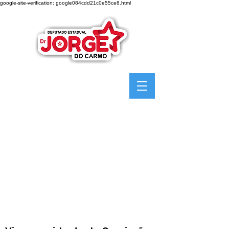
google-site-verification: google084cdd21c0e55ce8.html