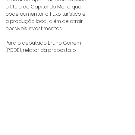
o título de Capital do Mel, o que 
pode aumentar o fluxo turístico e 
a produção local, além de atrair 
possíveis investimentos.
Para o deputado Bruno Ganem 
(PODE), relator da proposta, o 
projeto de lei é importante porque 
traz benefícios para a região. "É 
uma proposta simples, mas que 
vai ajudar a movimentar a 
economia do município".
Apresentado pelo ex-deputado 
Afonso Lobato (PV), o Projeto de Lei 
141/2018 está pronto para ser 
votado em Plenário.