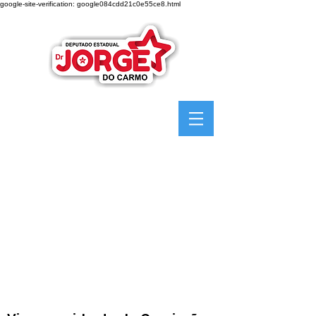
google-site-verification: google084cdd21c0e55ce8.html