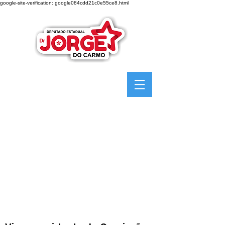
google-site-verification: google084cdd21c0e55ce8.html