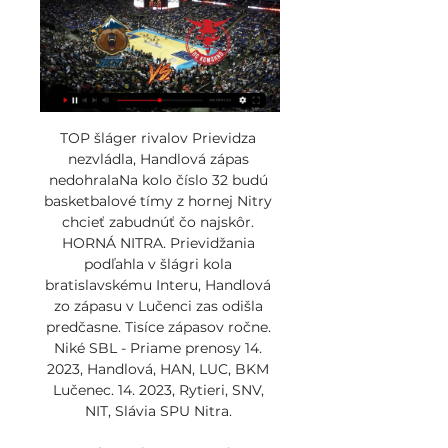
TOP šláger rivalov Prievidza 
nezvládla, Handlová zápas 
nedohralaNa kolo číslo 32 budú 
basketbalové tímy z hornej Nitry 
chcieť zabudnúť čo najskôr. 
HORNÁ NITRA. Prievidžania 
podľahla v šlágri kola 
bratislavskému Interu, Handlová 
zo zápasu v Lučenci zas odišla 
predčasne. Tisíce zápasov ročne. 
Niké SBL - Priame prenosy 14. 
2023, Handlová, HAN, LUC, BKM 
Lučenec. 14. 2023, Rytieri, SNV, 
NIT, Slávia SPU Nitra. 
