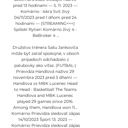
pred 13 hodinami — 5. 11. 2023 — 
Komárno : Iskra Svit živý 
04/11/2023 pred 1 dňom pred 24 
hodinami — (STREAMING<<<) 
Spišskí Rytieri Komárno živý 4 - 
BeBroker 4 ...

Družstvo trénera Sašu Jankoviča 
môže byť zatiaľ spokojné, v oboch 
prípadoch odchádzalo z 
palubovky ako víťaz. (FUTBAL-) 
Prievidza Handlová naživo 29 
novembra 2023 pred 3 dňami — 
Handlova vs MBK Lucenec Head 
to Head - Basketball The Teams 
Handlova and MBK Lucenec 
played 29 games since 2016. 
Among them, Handlova won 11... 
Komárno Prievidza sledovať zápas 
14/10/2023 Šport 13. 2023 — 
Komárno Prievidza sledovať zápas 