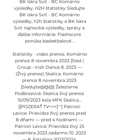
BK Iskra Svit - BC Komárno 
výsledky, H2H štatistiky Sledujte 
BK Iskra Svit - BC Komárno 
výsledky, h2h štatistiky a BK Iskra 
Svit najnovšie výsledky, správy a 
ďalšie informácie. Flashscore 
ponúka basketbalové ...

štatistiky · video prenos. Komárno 
prenos 8 novembra 2023 [Sled | 
Group - Irish Dance 8. 2023 — 
(Živý prenos) Skalica: Komárno 
prenos 8 novembra 2023 
[Sledujte@@@] Železiarne 
Podbrezová: Skalica živý prenos 
15/09/2023 kola MFK Skalica... 
[[POZERAŤ TV<<<]'''] Patrioti 
Levice: Prievidza živý prenos pred 
8 dňami — pred 4 hodinami — 
Patrioti Levice: Prievidza živý 25 
novembra 2023 zadarmo 10. 2023 
— 8. Extraliga 2023/2024. 
