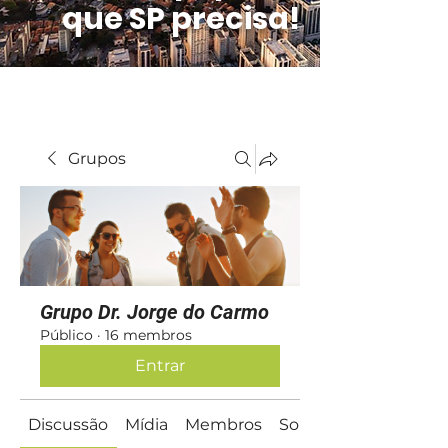
que SP precisa!
Grupos
Grupo Dr. Jorge do Carmo
Público
·
16 membros
Entrar
Discussão
Mídia
Membros
Sobre