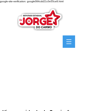
google-site-verification: google084cdd21c0e55ce8.html