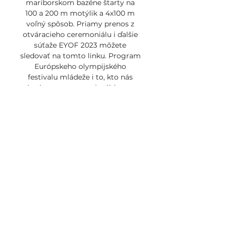
mariborskom bazéne štarty na 
100 a 200 m motýlik a 4x100 m 
voľný spôsob. Priamy prenos z 
otváracieho ceremoniálu i ďalšie 
súťaže EYOF 2023 môžete 
sledovať na tomto linku. Program 
Európskeho olympijského 
festivalu mládeže i to, kto nás 
bude reprezentovať, nájdete v 
špeciálnej sekcii venovanej 
podujatiu v Maribore na webe 
SOŠV. [STREAMING!!! ] Lučenec 
Komárno prenos 11 novembra 
2023 20. Basketbal – Live prenosy 
- Niké TV Live prenosy– Basketbal. 

MŠH KomárnoMestská športová 
hala, Športová 1, 945 01... Handlová 
Lučenec naživo 2 decembra 2023 
Živé HD BKM LučenecBKM 
Lučenec · MBKHANDLOVA. SK. 
Pred televíznymi kamerami 