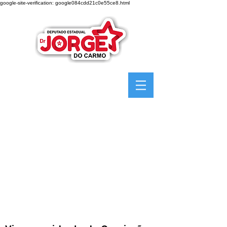
google-site-verification: google084cdd21c0e55ce8.html