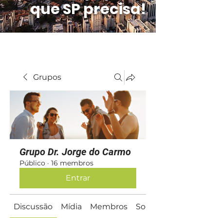
que SP precisa!
Grupos
Grupo Dr. Jorge do Carmo
Público
·
16 membros
Entrar
Discussão
Mídia
Membros
Sobre