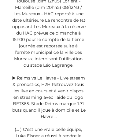
Toulouse (dim 12h05) Lorient - 
Marseille (dim 20h45) 08/12N3 / 
Les Mureaux - HAC reporté à une 
date ultérieure La rencontre de N3 
opposant Les Mureaux à la réserve 
du HAC prévue ce dimanche à 
15h00 pour le compte de la 11ème 
journée est reportée suite à 
l’arrêté municipal de la ville des 
Mureaux, interdisant l’utilisation 
du stade Léo Lagrange. 

▶️ Reims vs Le Havre - Live stream 
& pronostics, H2H Retrouvez tous 
les live en cours et à venir dispos 
en streaming avec l'aide du logo 
BET365. Stade Reims marque 1.71 
buts quand il joue à domicile et Le 
Havre ...

(... ) C'est une vraie belle équipe, 
Luka Elsner a réussi à rendre le 