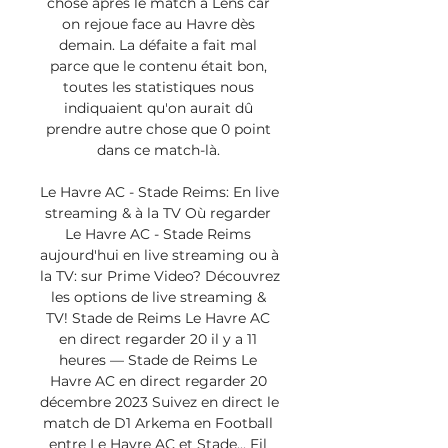
chose après le match à Lens car 
on rejoue face au Havre dès 
demain. La défaite a fait mal 
parce que le contenu était bon, 
toutes les statistiques nous 
indiquaient qu'on aurait dû 
prendre autre chose que 0 point 
dans ce match-là. 

Le Havre AC - Stade Reims: En live 
streaming & à la TV Où regarder 
Le Havre AC - Stade Reims 
aujourd'hui en live streaming ou à 
la TV: sur Prime Video? Découvrez 
les options de live streaming & 
TV! Stade de Reims Le Havre AC 
en direct regarder 20 il y a 11 
heures — Stade de Reims Le 
Havre AC en direct regarder 20 
décembre 2023 Suivez en direct le 
match de D1 Arkema en Football 
entre Le Havre AC et Stade... Fil 