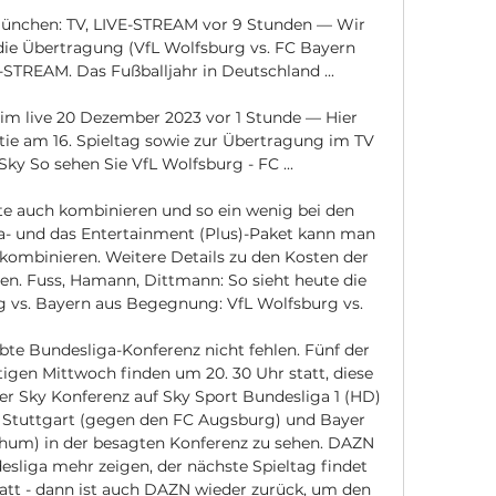
München: TV, LIVE-STREAM vor 9 Stunden — Wir 
 die Übertragung (VfL Wolfsburg vs. FC Bayern 
TREAM. Das Fußballjahr in Deutschland ...

m live 20 Dezember 2023 vor 1 Stunde — Hier 
ie am 16. Spieltag sowie zur Übertragung im TV 
ky So sehen Sie VfL Wolfsburg - FC ...

e auch kombinieren und so ein wenig bei den 
- und das Entertainment (Plus)-Paket kann man 
ombinieren. Weitere Details zu den Kosten der 
den. Fuss, Hamann, Dittmann: So sieht heute die 
 vs. Bayern aus Begegnung: VfL Wolfsburg vs. 

ebte Bundesliga-Konferenz nicht fehlen. Fünf der 
igen Mittwoch finden um 20. 30 Uhr statt, diese 
er Sky Konferenz auf Sky Sport Bundesliga 1 (HD) 
B Stuttgart (gegen den FC Augsburg) und Bayer 
hum) in der besagten Konferenz zu sehen. DAZN 
esliga mehr zeigen, der nächste Spieltag findet 
) statt - dann ist auch DAZN wieder zurück, um den 