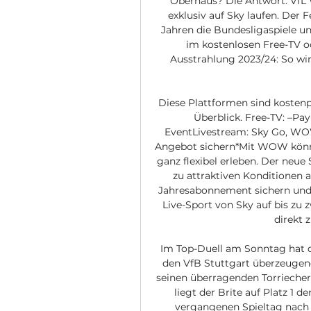
Oberhaus? Die Antwort: VfL 
exklusiv auf Sky laufen. Der
Jahren die Bundesligaspiele un
im kostenlosen Free-TV o
Ausstrahlung 2023/24: So wir
Diese Plattformen sind kostenp
Überblick. Free-TV: –Pay
EventLivestream: Sky Go, WO
Angebot sichern*Mit WOW könne
ganz flexibel erleben. Der neue
zu attraktiven Konditionen a
Jahresabonnement sichern und 
Live-Sport von Sky auf bis zu z
direkt
Im Top-Duell am Sonntag hat 
den VfB Stuttgart überzeugend
seinen überragenden Torriecher.
liegt der Brite auf Platz 1 d
vergangenen Spieltag nach z