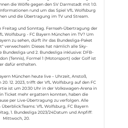
nnen die Wölfe gegen den SV Darmstadt mit 1:0. 
le Informationen rund um das Spiel VfL Wolfsburg 
en und die Übertragung im TV und Stream. 

m Freitag und Sonntag. Fernseh-Übertragung der 
VfL Wolfsburg - FC Bayern München im TV? Um 
ern zu sehen, dürft ihr das Bundesliga-Paket 
" verwechseln: Dieses hat nämlich alle Sky-
 Bundesliga und 2. Bundesliga inklusive: DFB-
n (Tennis), Formel 1 (Motorsport) oder Golf ist 
er dafür enthalten. 

ern München heute live – Uhrzeit, Anstoß, 
. 12. 2023, trifft der VfL Wolfsburg auf den FC 
ie ist um 20:30 Uhr in der Volkswagen-Arena in 
ein Ticket mehr ergattern konnten, haben die 
ause per Live-Übertragung zu verfolgen. Alle 
 Überblick:Teams: VfL Wolfsburg, FC Bayern 
tag, 1. Bundesliga 2023/24Datum und Anpfiff: 
Mittwoch, 20. 
