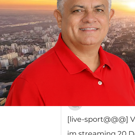
Grupo Dr. Jorge do Carmo
Público
·
16 membros
Discussão
Mídia
Voltar
Гордей Антипов
20 de dezembro de 2023
[live-sport@@@] V
im streaming 20 