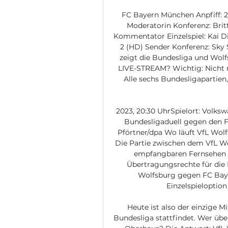
FC Bayern München Anpfiff: 2
Moderatorin Konferenz: Bri
Kommentator Einzelspiel: Kai Di
2 (HD) Sender Konferenz: Sky
zeigt die Bundesliga und Wol
LIVE-STREAM? Wichtig: Nicht nu
Alle sechs Bundesligapartien, 
2023, 20:30 UhrSpielort: Volks
Bundesligaduell gegen den FC
Pförtner/dpa Wo läuft VfL Wo
Die Partie zwischen dem VfL Wo
empfangbaren Fernsehen ü
Übertragungsrechte für die B
Wolfsburg gegen FC Bayer
Einzelspieloption
Heute ist also der einzige Mi
Bundesliga stattfindet. Wer übe