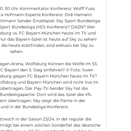
0. 30 Uhr Kommentator Konferenz: Wolff Fuss 
tta Hofmann Experte Konferenz: Didi Hamann 
ttmann Sender Einzelspiel: Sky Sport Bundesliga 
 Sport Bundesliga (HD) Konferenz? DAZN? Wer 
fsburg vs. FC Bayern München heute im TV und 
r das Bayern-Spiel ist heute auf Sky zu sehen! 
die heute stattfinden, sind exklusiv bei Sky zu 
sehen. 

wagen-Arena, Wolfsburg Können die Wölfe im 53. 
 Bayern den 5. Sieg einfahren? © Foto: Swen 
lfsburg gegen FC Bayern München heute im TV? 
lfsburg und Bayern München wird nicht live im 
bertragen. Der Pay-TV-Sender Sky hat die 
undesligapartie. Dort wird das Spiel des VfL 
n übertragen. Sky zeigt die Partie in der 
 und in der Bundesliga-Konferenz. 

ttwoch in der Saison 23/24, in der regulär die 
rträgt bei einem solchen Sonderfall das deutsche 