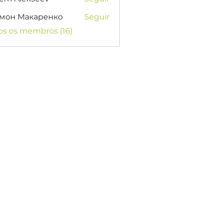
мон Макаренко
Seguir
os os membros (16)