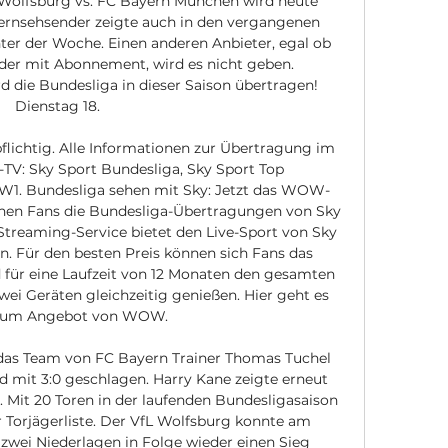
Wolfsburg vs. FC Bayern München wird heute 
 Fernsehsender zeigte auch in den vergangenen 
ter der Woche. Einen anderen Anbieter, egal ob 
der mit Abonnement, wird es nicht geben. 
d die Bundesliga in dieser Saison übertragen! 
Dienstag 18. 

flichtig. Alle Informationen zur Übertragung im 
-TV: Sky Sport Bundesliga, Sky Sport Top 
W1. Bundesliga sehen mit Sky: Jetzt das WOW-
n Fans die Bundesliga-Übertragungen von Sky 
 Streaming-Service bietet den Live-Sport von Sky 
n. Für den besten Preis können sich Fans das 
für eine Laufzeit von 12 Monaten den gesamten 
wei Geräten gleichzeitig genießen. Hier geht es 
 zum Angebot von WOW. 

das Team von FC Bayern Trainer Thomas Tuchel 
 mit 3:0 geschlagen. Harry Kane zeigte erneut 
 Mit 20 Toren in der laufenden Bundesligasaison 
er Torjägerliste. Der VfL Wolfsburg konnte am 
wei Niederlagen in Folge wieder einen Sieg 