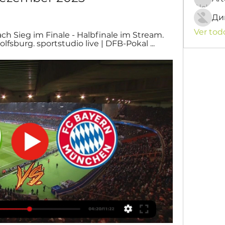
Ди
Ver tod
h Sieg im Finale - Halbfinale im Stream. 
sburg. sportstudio live | DFB-Pokal ...