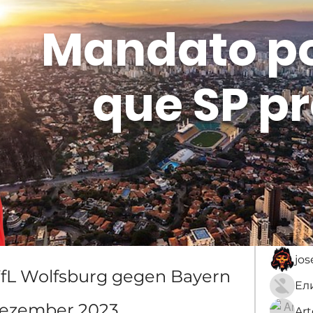
Mandato p
que SP pr
Membros
Sobre
membro
An
jo
fL Wolfsburg gegen Bayern 
Dezember 2023
Ar