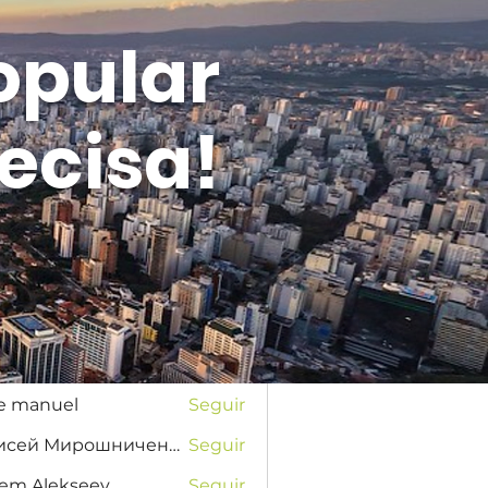
opular
ecisa!
Entrar
s
na Favorskaya
Seguir
se manuel
Seguir
Елисей Мирошниченко
Seguir
tem Alekseev
Seguir