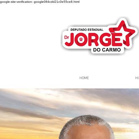
google-site-verification: google084cdd21c0e55ce8.html
HOME
HI
Página Inicial
Grupos
Gr