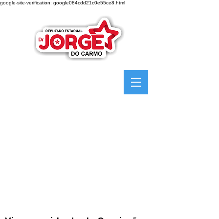
google-site-verification: google084cdd21c0e55ce8.html