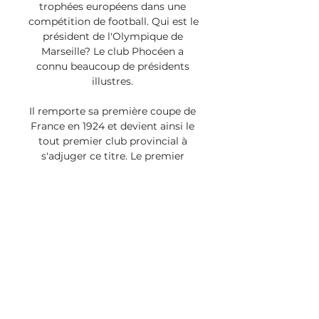
trophées européens dans une 
compétition de football. Qui est le 
président de l'Olympique de 
Marseille? Le club Phocéen a 
connu beaucoup de présidents 
illustres. 

Il remporte sa première coupe de 
France en 1924 et devient ainsi le 
tout premier club provincial à 
s'adjuger ce titre. Le premier 
match de l'Olympique de 
Marseille est un match amical 
disputé au Parc Borely contre 
l'Union Sportive Phocéenne qui 
verra la défaite des Olympiens 3 à 
0. Pour sa première participation 
à un championnat officiel, en 
l'occurrence le championnat du 
Littoral, l'OM termine en tête du 
classement devant 