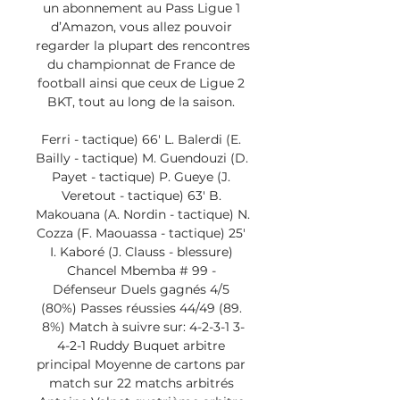
un abonnement au Pass Ligue 1 
d’Amazon, vous allez pouvoir 
regarder la plupart des rencontres 
du championnat de France de 
football ainsi que ceux de Ligue 2 
BKT, tout au long de la saison. 

Ferri - tactique) 66' L. Balerdi (E. 
Bailly - tactique) M. Guendouzi (D. 
Payet - tactique) P. Gueye (J. 
Veretout - tactique) 63' B. 
Makouana (A. Nordin - tactique) N. 
Cozza (F. Maouassa - tactique) 25' 
I. Kaboré (J. Clauss - blessure) 
Chancel Mbemba # 99 - 
Défenseur Duels gagnés 4/5 
(80%) Passes réussies 44/49 (89. 
8%) Match à suivre sur: 4-2-3-1 3-
4-2-1 Ruddy Buquet arbitre 
principal Moyenne de cartons par 
match sur 22 matchs arbitrés 