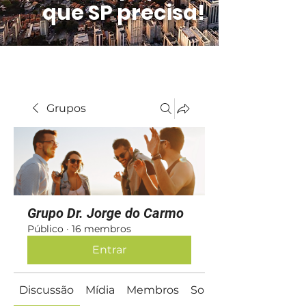
que SP precisa!
Grupos
Grupo Dr. Jorge do Carmo
Público
·
16 membros
Entrar
Discussão
Mídia
Membros
Sobre