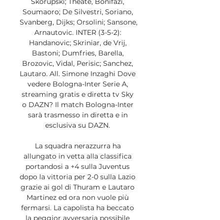
Skorupski; Theate, Bonifazi, 
Soumaoro; De Silvestri, Soriano, 
Svanberg, Dijks; Orsolini; Sansone, 
Arnautovic. INTER (3-5-2): 
Handanovic; Skriniar, de Vrij, 
Bastoni; Dumfries, Barella, 
Brozovic, Vidal, Perisic; Sanchez, 
Lautaro. All. Simone Inzaghi Dove 
vedere Bologna-Inter Serie A, 
streaming gratis e diretta tv Sky 
o DAZN? Il match Bologna-Inter 
sarà trasmesso in diretta e in 
esclusiva su DAZN. 

La squadra nerazzurra ha 
allungato in vetta alla classifica 
portandosi a +4 sulla Juventus 
dopo la vittoria per 2-0 sulla Lazio 
grazie ai gol di Thuram e Lautaro 
Martinez ed ora non vuole più 
fermarsi. La capolista ha beccato 
la peggior avversaria possibile 