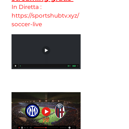
In Diretta : 
https://sportshubtv.xyz/
soccer-live 