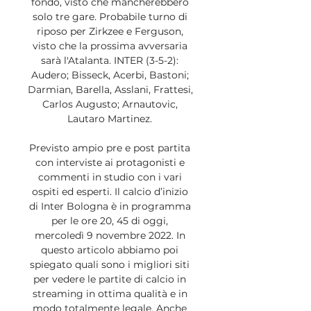
fondo, visto che mancherebbero 
solo tre gare. Probabile turno di 
riposo per Zirkzee e Ferguson, 
visto che la prossima avversaria 
sarà l'Atalanta. INTER (3-5-2): 
Audero; Bisseck, Acerbi, Bastoni; 
Darmian, Barella, Asslani, Frattesi, 
Carlos Augusto; Arnautovic, 
Lautaro Martinez. 

Previsto ampio pre e post partita 
con interviste ai protagonisti e 
commenti in studio con i vari 
ospiti ed esperti. Il calcio d’inizio 
di Inter Bologna è in programma 
per le ore 20, 45 di oggi, 
mercoledì 9 novembre 2022. In 
questo articolo abbiamo poi 
spiegato quali sono i migliori siti 
per vedere le partite di calcio in 
streaming in ottima qualità e in 
modo totalmente legale. Anche 