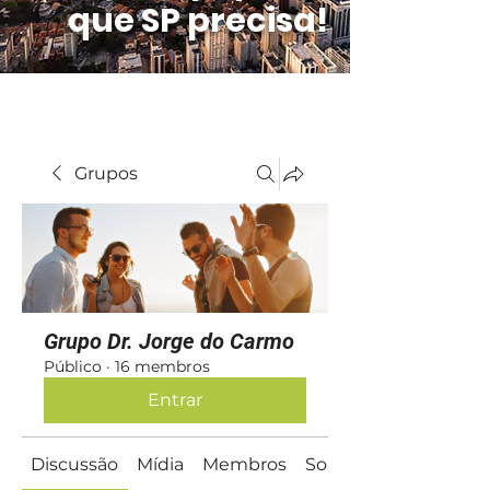
que SP precisa!
Grupos
Grupo Dr. Jorge do Carmo
Público
·
16 membros
Entrar
Discussão
Mídia
Membros
Sobre