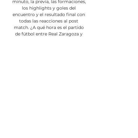
minuto, la previa, las formaciones, 
los highlights y goles del 
encuentro y el resultado final con 
todas las reacciones al post 
match. ¿A qué hora es el partido 
de fútbol entre Real Zaragoza y 
Levante de la LaLiga 
HyperMotion? El partido de 
soccer entre Real Zaragoza y 
Levante se disputa a las miércoles 
20 de diciembre de 2023 a las 
13:00 en el La Romareda. 

También se puede ver resultados 
de fútbol en tiempo real. ¿Dónde 
ver al “mi equipo favorito” hoy? 
En la web de rojadirecta-tv. es se 
puede ver al “mi equipo favorito” 
hoy y competiciones como La 
Liga y la Champions League con 
transmisiones legales en Sky 
Sports, Fox Sports y ESPN para 