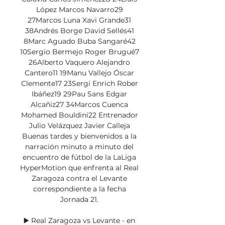
López Marcos Navarro29 
27Marcos Luna Xavi Grande31 
38Andrés Borge David Sellés41 
8Marc Aguado Buba Sangaré42 
10Sergio Bermejo Roger Brugué7 
26Alberto Vaquero Alejandro 
Cantero11 19Manu Vallejo Óscar 
Clemente17 23Sergi Enrich Rober 
Ibáñez19 29Pau Sans Edgar 
Alcañiz27 34Marcos Cuenca 
Mohamed Bouldini22 Entrenador 
Julio Velázquez Javier Calleja 
Buenas tardes y bienvenidos a la 
narración minuto a minuto del 
encuentro de fútbol de la LaLiga 
HyperMotion que enfrenta al Real 
Zaragoza contra el Levante 
correspondiente a la fecha 
Jornada 21. 

▶️ Real Zaragoza vs Levante - en 