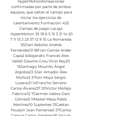
HyperMotionAlineaciones 
confirmadas por parte de ambos 
equipos, que saltan al campo para 
iniciar los ejercicios de 
calentamiento Formación: 433 
Campo de juego LaLiga 
HyperMotion 35 18 6 5 15 3 21 14 20 
7 11 13 2 23 37 12 9 10 La Romareda 
35Dani Rebollo Andrés 
Fernández13 18Fran Gámez Ander 
Capa2 6Alejandro Francés Álex 
Valle5 5Jaume Grau Oriol Rey20 
15Santiago Mouriño Ángel 
Algobia23 3Jair Amador Álex 
Muñoz3 21Toni Moya Sergio 
Lozano21 14Francho Serrano 
Carlos Álvarez37 20Víctor Mollejo 
Fabrício12 7Germán Valera Dani 
Gómez9 11Maikel Mesa Pablo 
Martínez10 Suplentes 13Gaëtan 
Poussin Joan Femenías1 37Carlos 
Calavia Carlos Jiménez28 24Lluís 