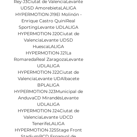
Rey·J3Ciutat de ValenciaLevante 
UDSD AmorebietaLALIGA 
HYPERMOTION·J19El Molinón - 
Enrique Castro QuiniReal 
SportingLevante UDLALIGA 
HYPERMOTION·J20Ciutat de 
ValenciaLevante UDSD 
HuescaLALIGA 
HYPERMOTION·J21La 
RomaredaReal ZaragozaLevante 
UDLALIGA 
HYPERMOTION·J22Ciutat de 
ValenciaLevante UDAlbacete 
BPLALIGA 
HYPERMOTION·J23Municipal de 
AnduvaCD MirandésLevante 
UDLALIGA 
HYPERMOTION·J24Ciutat de 
ValenciaLevante UDCD 
TenerifeLALIGA 
HYPERMOTION·J25Stage Front 
StadiumRCD Espanyol de 