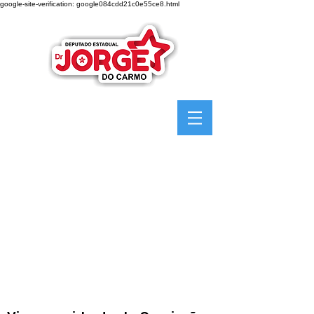
google-site-verification: google084cdd21c0e55ce8.html