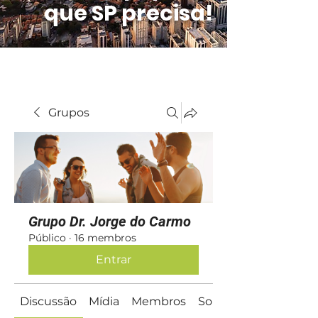
que SP precisa!
Grupos
Grupo Dr. Jorge do Carmo
Público
·
16 membros
Entrar
Discussão
Mídia
Membros
Sobre