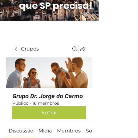
que SP precisa!
Grupos
Grupo Dr. Jorge do Carmo
Público
·
16 membros
Entrar
Discussão
Mídia
Membros
Sobre