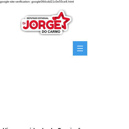
google-site-verification: google084cdd21c0e55ce8.html