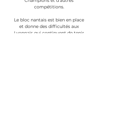
Champions et d'autres 
compétitions. 

Le bloc nantais est bien en place 
et donne des difficultés aux 
Lyonnais qui continuent de tenir 
le ballon. 25 Auteur de son 150e 
but avec l'OL, Alexandre Lacazette 
est désormais le 2e meilleur 
buteur de l'histoire de Lyon toutes 
compétitions confondues, 
derrière Fleury Di Nallo (222), 
dépassant Bernard Lacombe 
(149). 24 Buuuuuuuuuut pour 
Lyon!!! Tolisso adresse une passe 
claquée pour Caqueret dans la 
surface qui lève son ballon pour 
Barcola. Ce dernier remise de la 
tête à Lacazette qui joue de son 
corps pour garder le ballon 
devant Pallois et frappe du droit 
pour tromper Lafont! Lyon recolle 