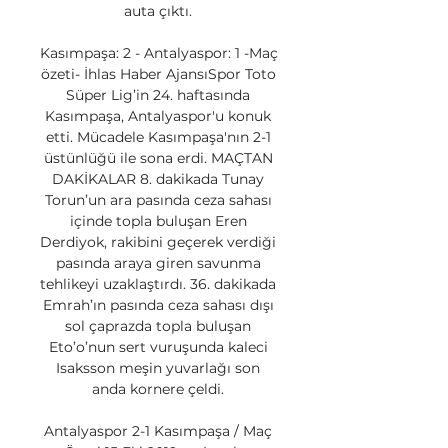
auta çıktı. 

Kasımpaşa: 2 - Antalyaspor: 1 -Maç 
özeti- İhlas Haber AjansıSpor Toto 
Süper Lig’in 24. haftasında 
Kasımpaşa, Antalyaspor'u konuk 
etti. Mücadele Kasımpaşa'nın 2-1 
üstünlüğü ile sona erdi. MAÇTAN 
DAKİKALAR 8. dakikada Tunay 
Torun’un ara pasında ceza sahası 
içinde topla buluşan Eren 
Derdiyok, rakibini geçerek verdiği 
pasında araya giren savunma 
tehlikeyi uzaklaştırdı. 36. dakikada 
Emrah’ın pasında ceza sahası dışı 
sol çaprazda topla buluşan 
Eto’o’nun sert vuruşunda kaleci 
Isaksson meşin yuvarlağı son 
anda kornere çeldi. 

Antalyaspor 2-1 Kasımpaşa / Maç 