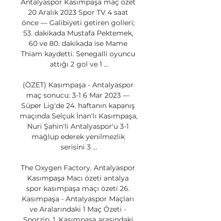
Antalyaspor Kasımpaşa maç özet 
20 Aralık 2023 Spor TV 4 saat 
önce — Galibiyeti getiren golleri; 
53. dakikada Mustafa Pektemek, 
60 ve 80. dakikada ise Mame 
Thiam kaydetti. Senegalli oyuncu 
attığı 2 gol ve 1 ...

(ÖZET) Kasımpaşa - Antalyaspor 
maç sonucu: 3-1 6 Mar 2023 — 
Süper Lig'de 24. haftanın kapanış 
maçında Selçuk İnan'lı Kasımpaşa, 
Nuri Şahin'li Antalyaspor'u 3-1 
mağlup ederek yenilmezlik 
serisini 3 ...

The Oxygen Factory. Antalyaspor 
Kasımpaşa Macı özeti antalya 
spor kasımpaşa maçı özeti 26. 
Kasımpaşa - Antalyaspor Maçları 
ve Aralarındaki 1 Maç Özeti - 
Sporzip. 1. Kasımpaşa arasındaki 