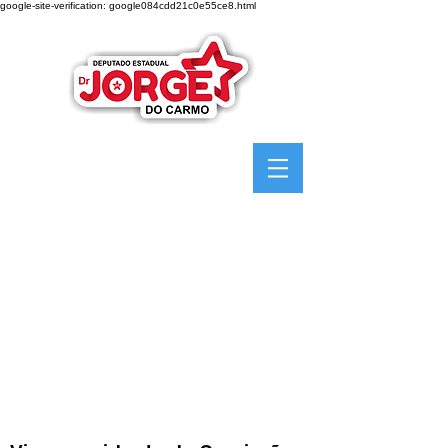
google-site-verification: google084cdd21c0e55ce8.html