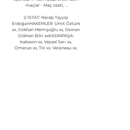
maçlar - Maç özeti, ...

2-1STAT: Recep Tayyip 
ErdoğanHAKEMLER: Ümit Öztürk 
xx, Gökhan Memişoğlu xx, Osman 
Gökhan Bilir xxKASIMPAŞA: 
Isaksson xx, Veysel Sarı xx, 
Omeruo xx, Titi xx, Veigneau xx, 
Abdullah xx, Pavelka xx (Hakan dk. 
56 x), Tunay Torun xx (Adem dk. 74 
x), Scarione xx, Koita xx (Del Valle 
dk. 60 x), Eren xxYEDEKLER: Eray, 
Ferhat, Malki, PopovTEKNİK 
DİREKTÖR: Rıza Çalımbay 
ANTALYASPOR: Mbolhi xx, Inkoom 
xx, Celustka xx, Diego Angelo xx, 
Motta xx, Yekta xx, Charles xx 
(Lazarevic dk. 88? ), Serdar xx 
(Sakib Aytaç dk. 79 x), Danilo xx, 
Emrah xx (Ömer dk. 
