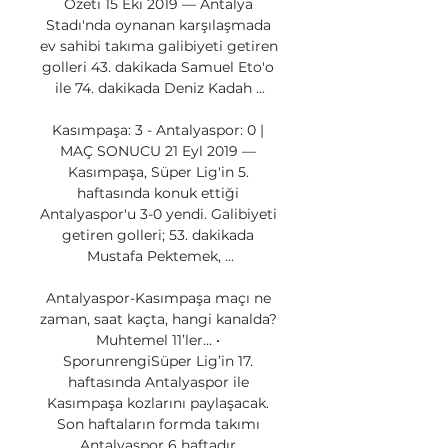
Özeti 15 Eki 2019 — Antalya 
Stadı'nda oynanan karşılaşmada 
ev sahibi takıma galibiyeti getiren 
golleri 43. dakikada Samuel Eto'o 
ile 74. dakikada Deniz Kadah ...

Kasımpaşa: 3 - Antalyaspor: 0 | 
MAÇ SONUCU 21 Eyl 2019 — 
Kasımpaşa, Süper Lig'in 5. 
haftasında konuk ettiği 
Antalyaspor'u 3-0 yendi. Galibiyeti 
getiren golleri; 53. dakikada 
Mustafa Pektemek, ...

Antalyaspor-Kasımpaşa maçı ne 
zaman, saat kaçta, hangi kanalda? 
Muhtemel 11’ler… • 
SporunrengiSüper Lig’in 17. 
haftasında Antalyaspor ile 
Kasımpaşa kozlarını paylaşacak. 
Son haftaların formda takımı 
Antalyaspor 6 haftadır 