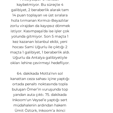
kaybetmiyor. Bu süreçte 4 
galibiyet, 2 beraberlik alarak tam 
14 puan toplayan ve üst sıralara 
hızla tırmanan Kırmızı-Beyazlılar 
zorlu virajdan da kayıpsız dönmek 
istiyor. Kasımpaşa’da ise işler çok 
yolunda gitmiyor. Son 5 maçta 1 
kez kazanan İstanbul ekibi, yeni 
hocası Sami Uğurlu ile çıktığı 2 
maçta 1 galibiyet, 1 beraberlik aldı. 
Uğurlu da Antalya galibiyetiyle 
okları lehine çevirmeyi hedefliyor. 

64. dakikada Motta’nın sol 
kanattan ceza sahası içine yaptığı 
ortada penaltı noktasında topla 
buluşan Ömer’in vuruşunda top 
yandan auta çıktı. 75. dakikada 
Inkoom'un Veysel’e yaptığı sert 
müdahalenin ardından hakem 
Ümit Öztürk, Inkoom’a ikinci 