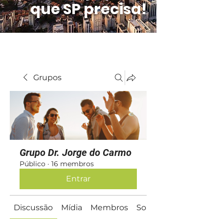
que SP precisa!
Grupos
Grupo Dr. Jorge do Carmo
Público
·
16 membros
Entrar
Discussão
Mídia
Membros
Sobre