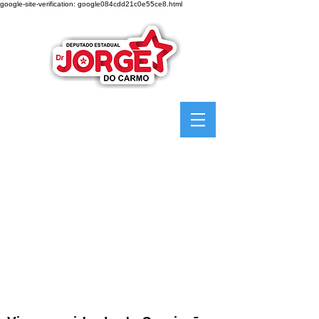
google-site-verification: google084cdd21c0e55ce8.html