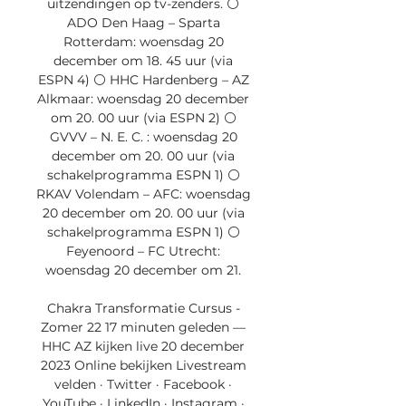
uitzendingen op tv-zenders. ⚪️ 
ADO Den Haag – Sparta 
Rotterdam: woensdag 20 
december om 18. 45 uur (via 
ESPN 4) ⚪️ HHC Hardenberg – AZ 
Alkmaar: woensdag 20 december 
om 20. 00 uur (via ESPN 2) ⚪️ 
GVVV – N. E. C. : woensdag 20 
december om 20. 00 uur (via 
schakelprogramma ESPN 1) ⚪️ 
RKAV Volendam – AFC: woensdag 
20 december om 20. 00 uur (via 
schakelprogramma ESPN 1) ⚪️ 
Feyenoord – FC Utrecht: 
woensdag 20 december om 21. 

Chakra Transformatie Cursus - 
Zomer 22 17 minuten geleden — 
HHC AZ kijken live 20 december 
2023 Online bekijken Livestream 
velden · Twitter · Facebook · 
YouTube · LinkedIn · Instagram · 