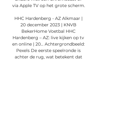
via Apple TV op het grote scherm. 

HHC Hardenberg - AZ Alkmaar | 
20 december 2023 | KNVB 
BekerHome Voetbal HHC 
Hardenberg – AZ: live kijken op tv 
en online | 20... Achtergrondbeeld: 
Pexels De eerste speelronde is 
achter de rug, wat betekent dat 
we eindelijk weer kunnen 
genieten van het voltallige 
deelnemersveld aan de iconische 
KNVB Beker. Gelukkig staan er al 
direct weer mooie wedstrijden op 
het programma voor de 
bekerstrijd van seizoen 2023/24. 
Benieuwd wanneer en waar je 
HHC – AZ kunt kijken? De partij 
wordt gespeeld op woensdag 20 
december 2023 om 20:00 uur in 
het stadion van de thuisploeg in 