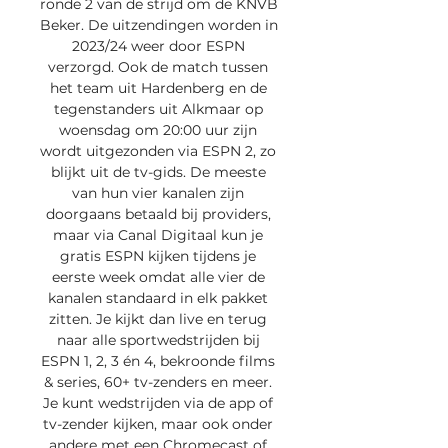
ronde 2 van de strijd om de KNVB 
Beker. De uitzendingen worden in 
2023/24 weer door ESPN 
verzorgd. Ook de match tussen 
het team uit Hardenberg en de 
tegenstanders uit Alkmaar op 
woensdag om 20:00 uur zijn 
wordt uitgezonden via ESPN 2, zo 
blijkt uit de tv-gids. De meeste 
van hun vier kanalen zijn 
doorgaans betaald bij providers, 
maar via Canal Digitaal kun je 
gratis ESPN kijken tijdens je 
eerste week omdat alle vier de 
kanalen standaard in elk pakket 
zitten. Je kijkt dan live en terug 
naar alle sportwedstrijden bij 
ESPN 1, 2, 3 én 4, bekroonde films 
& series, 60+ tv-zenders en meer. 
Je kunt wedstrijden via de app of 
tv-zender kijken, maar ook onder 
andere met een Chromecast of 