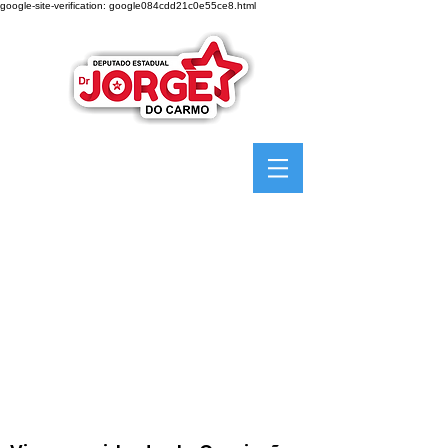
google-site-verification: google084cdd21c0e55ce8.html