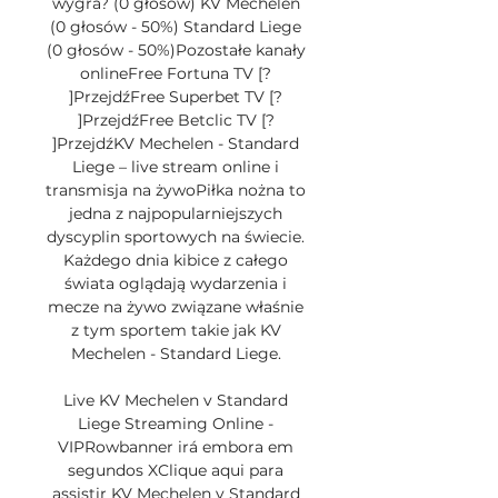
wygra? (0 głosów) KV Mechelen 
(0 głosów - 50%) Standard Liege 
(0 głosów - 50%)Pozostałe kanały 
onlineFree Fortuna TV [? 
]PrzejdźFree Superbet TV [? 
]PrzejdźFree Betclic TV [? 
]PrzejdźKV Mechelen - Standard 
Liege – live stream online i 
transmisja na żywoPiłka nożna to 
jedna z najpopularniejszych 
dyscyplin sportowych na świecie. 
Każdego dnia kibice z całego 
świata oglądają wydarzenia i 
mecze na żywo związane właśnie 
z tym sportem takie jak KV 
Mechelen - Standard Liege. 

Live KV Mechelen v Standard 
Liege Streaming Online - 
VIPRowbanner irá embora em 
segundos XClique aqui para 
assistir KV Mechelen v Standard 