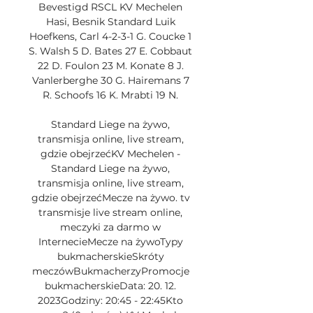
Bevestigd RSCL KV Mechelen 
Hasi, Besnik Standard Luik 
Hoefkens, Carl 4-2-3-1 G. Coucke 1 
S. Walsh 5 D. Bates 27 E. Cobbaut 
22 D. Foulon 23 M. Konate 8 J. 
Vanlerberghe 30 G. Hairemans 7 
R. Schoofs 16 K. Mrabti 19 N. 

Standard Liege na żywo, 
transmisja online, live stream, 
gdzie obejrzeć﻿KV Mechelen - 
Standard Liege na żywo, 
transmisja online, live stream, 
gdzie obejrzećMecze na żywo. tv 
transmisje live stream online, 
meczyki za darmo w 
InternecieMecze na żywoTypy 
bukmacherskieSkróty 
meczówBukmacherzyPromocje 
bukmacherskieData: 20. 12. 
2023Godziny: 20:45 - 22:45Kto 