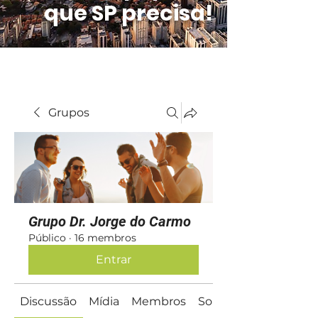
que SP precisa!
Grupos
Grupo Dr. Jorge do Carmo
Público
·
16 membros
Entrar
Discussão
Mídia
Membros
Sobre