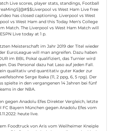
 Live scores, player stats, standings, Football 
aMingS]@#$$Liverpool vs West Ham Live free 
Video has closed captioning. Liverpool vs West 
erpool vs West Ham and this Today Men's College 
am Match. The Liverpool vs West Ham Match will 
 ESPN Live today at 1 p. 

zten Meisterschaft im Jahr 2019 der Titel wieder 
er EuroLeague will man angreifen. Dazu haben 
UR im BBL Pokal qualifiziert, das Turnier wird 
. Das Personal dazu hat Laso auf jeden Fall. 
in qualitativ und quantitativ guter Kader zur 
ifelsohne Serge Ibaka (11, 2 ppg, 6, 5 rpg). Der 
spielte in den vergangenen 14 Jahren bei fünf 
Teams in der NBA. 

 gegen Anadolu Efes Direkter Vergleich, letzte 
iel FC Bayern München gegen Anadolu Efes vom 
.11.2022: heute live.

em Foodtruck von Aris vom Weilheimer Kneiple 