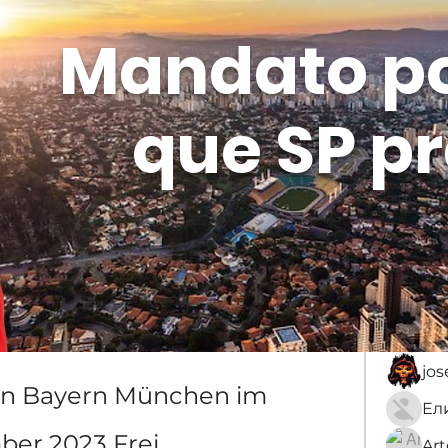
Mandato p
que SP pr
Membros
Sobre
membro
An
jo
en Bayern München im 
ber 2023 Frei
Ar