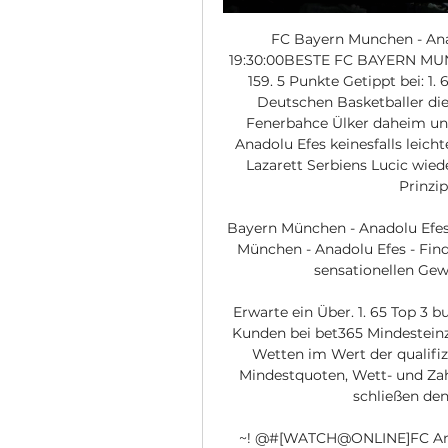
FC Bayern Munchen - Anad
19:30:00BESTE FC BAYERN M
159. 5 Punkte Getippt bei: 1. 
Deutschen Basketballer die
Fenerbahce Ülker daheim und
Anadolu Efes keinesfalls leicht
Lazarett Serbiens Lucic wied
Prinzip
Bayern München - Anadolu Efes 
München - Anadolu Efes - Find
sensationellen Ge
Erwarte ein Über. 1. 65 Top 3 
Kunden bei bet365 Mindestein
Wetten im Wert der qualifiz
Mindestquoten, Wett- und Z
schließen den
~! @#[WATCH@ONLINE]FC Anad