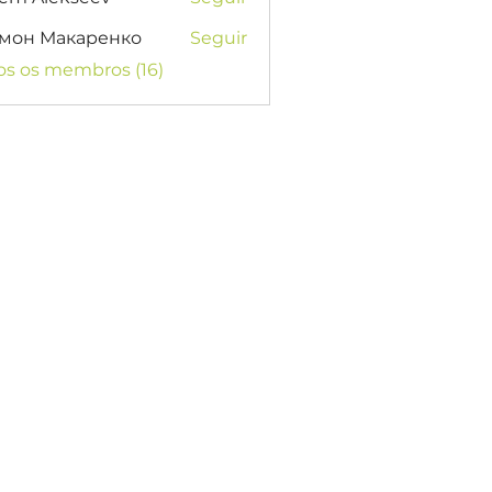
мон Макаренко
Seguir
os os membros (16)