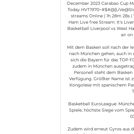
December 2023 Carabao Cup Match
Today HVT1970~#$#@[LiVe@Stre
streams Online | 1h 28m 28s | 
Ham Live free Stream: It's Liv
Basketball Liverpool vs West H
air on
Mit dem Basken soll nach der let
nach München gehen, auch in d
sich die Bayern für das TOP FO
zudem in München ausgetragen
Personell steht dem Basken e
Verfügung. Größter Name ist zwe
Kongolese mit spanischem Pass 
Basketball EuroLeague: München
Spiele, höchste Siege vom Sp
03
Zudem wird erneut Gyros aus d