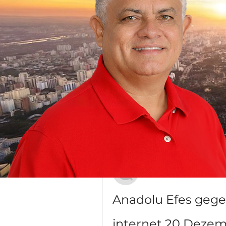
Grupo Dr. Jorge do Carmo
Público
·
16 membros
Discussão
Mídia
Voltar
Димон Макаренко
20 de dezembro de 2023
Anadolu Efes geg
internet 20 Dezem