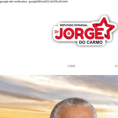
google-site-verification: google084cdd21c0e55ce8.html
HOME
HI
Página Inicial
Grupos
Gr