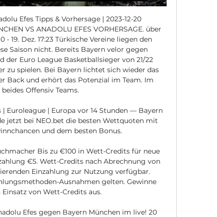
olu Efes Tipps & Vorhersage | 2023-12-20 
UNCHEN VS ANADOLU EFES VORHERSAGE. über 
60 - 19. Dez. 17:23 Türkische Vereine liegen den 
se Saison nicht. Bereits Bayern velor gegen 
 der Euro League Basketballsieger von 21/22 
er zu spielen. Bei Bayern lichtet sich wieder das 
er Back und erhört das Potenzial im Team. Im 
 beides Offensiv Teams. 

| Euroleague | Europa vor 14 Stunden — Bayern 
e jetzt bei NEO.bet die besten Wettquoten mit 
winnchancen und dem besten Bonus.

buchmacher Bis zu €100 in Wett-Credits für neue 
zahlung €5. Wett-Credits nach Abrechnung von 
ierenden Einzahlung zur Nutzung verfügbar. 
ahlungsmethoden-Ausnahmen gelten. Gewinne 
 Einsatz von Wett-Credits aus. 

olu Efes gegen Bayern München im live! 20 