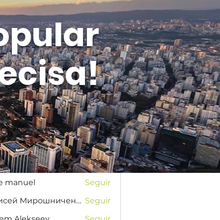
opular
ecisa!
Entrar
s
na Favorskaya
Seguir
se manuel
Seguir
Елисей Мирошниченко
Seguir
tem Alekseev
Seguir