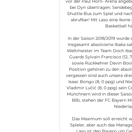
vor der Paul Horn- Arena angebo
bei Dyn übertragen. Sendebegi
Shuttle-Bus zum Spiel und nach
abrufbar! Mit Laso eine Ikon
Basketball h
In der Saison 2018/2019 wurde 
Insgesamt absolvierte Ibaka satt
Weltmeister im Team Doch Ibaka
Guards Sylvain Francisco (12, 7
sowie Rückkehrer Devin Booke
Position gehören zu den absol
vergessen sind auch unsere drei
Isaac Bongo (8, 0 ppg) und Nie
Vladimir Lučić (8, 0 ppg) sein
Münchnern wird in dieser Saison 
BBL stehen der FC Bayern Mü
Niederlag
Das Maximum soll erreicht we
Spieler, aber auch das Manage
Laso ist den Bayern um Ge