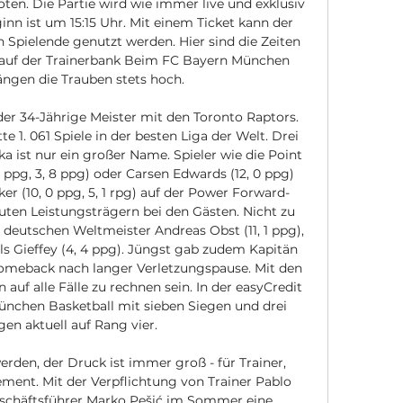
ten. Die Partie wird wie immer live und exklusiv 
nn ist um 15:15 Uhr. Mit einem Ticket kann der 
 Spielende genutzt werden. Hier sind die Zeiten 
e auf der Trainerbank Beim FC Bayern München 
ängen die Trauben stets hoch. 

der 34-Jährige Meister mit den Toronto Raptors. 
e 1. 061 Spiele in der besten Liga der Welt. Drei 
 ist nur ein großer Name. Spieler wie die Point 
 ppg, 3, 8 ppg) oder Carsen Edwards (12, 0 ppg) 
r (10, 0 ppg, 5, 1 rpg) auf der Power Forward-
uten Leistungsträgern bei den Gästen. Nicht zu 
 deutschen Weltmeister Andreas Obst (11, 1 ppg), 
ls Gieffey (4, 4 ppg). Jüngst gab zudem Kapitän 
 Comeback nach langer Verletzungspause. Mit den 
auf alle Fälle zu rechnen sein. In der easyCredit 
nchen Basketball mit sieben Siegen und drei 
en aktuell auf Rang vier. 

rden, der Druck ist immer groß - für Trainer, 
ment. Mit der Verpflichtung von Trainer Pablo 
schäftsführer Marko Pešić im Sommer eine 