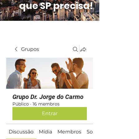
que SP precisa!
Grupos
Grupo Dr. Jorge do Carmo
Público
·
16 membros
Entrar
Discussão
Mídia
Membros
Sobre