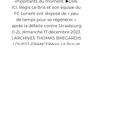
importants du moment. ▶️LIRE 
ICI. Régis Le Bris et son équipe du 
FC Lorient ont disposé de « peu 
de temps pour se régénérer » 
après la défaite contre Strasbourg 
(1-2), dimanche 17 décembre 2023. 
| ARCHIVES THOMAS BREGARDIS 
/ OUEST-FRANCERégis Le Bris et 
son équipe du FC Lorient ont 
disposé de « peu de temps pour 
se régénérer » après la défaite 
contre Strasbourg (1-2), dimanche 
17 décembre 2023. 

Stade Brestois 29 (@SB29) / X 
Brest - Lorient #SB29FCL Parking 
vélo gratuit et surveillé - 20% en 
boutique + 1 surprise " Le coach 
brestois s'est exprimé avant la ...

Chaîne Lorient - Brest Ci-dessous, 
la chaîne pour regarder 