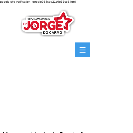
google-site-verification: google084cdd21c0e55ce8.html