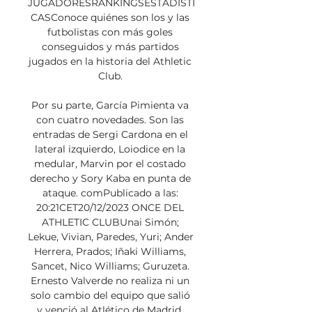
JUGADORESRANKINGSESTADÍSTI
CASConoce quiénes son los y las 
futbolistas con más goles 
conseguidos y más partidos 
jugados en la historia del Athletic 
Club. 

Por su parte, García Pimienta va 
con cuatro novedades. Son las 
entradas de Sergi Cardona en el 
lateral izquierdo, Loiodice en la 
medular, Marvin por el costado 
derecho y Sory Kaba en punta de 
ataque. comPublicado a las: 
20:21CET20/12/2023 ONCE DEL 
ATHLETIC CLUBUnai Simón; 
Lekue, Vivian, Paredes, Yuri; Ander 
Herrera, Prados; Iñaki Williams, 
Sancet, Nico Williams; Guruzeta. 
Ernesto Valverde no realiza ni un 
solo cambio del equipo que salió 
y venció al Atlético de Madrid. 
