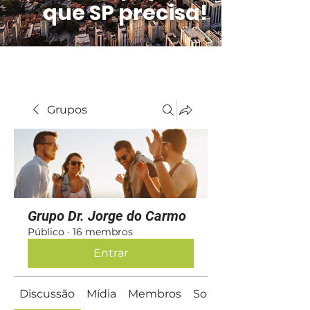
que SP precisa!
Grupos
Grupo Dr. Jorge do Carmo
Público
·
16 membros
Entrar
Discussão
Mídia
Membros
Sobre