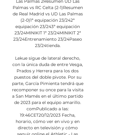
Las Palmas 2Resumen UD Las 
Palmas vs RC Celta (2-1)Resumen 
de Real Madrid vs UD Las Palmas 
(2-0)1ª equipación 23/242ª 
equipación 23/243ª equipación 
23/24MINIKIT 1ª 23/24MINIKIT 2ª 
23/24Entrenamiento 23/24Paseo 
23/24tienda. 

Lekue sigue de lateral derecho, 
con la única duda de entre Vesga, 
Prados y Herrera para los dos 
puestos del doble pivote. Por su 
parte, García Pimienta tendrá que 
recomponer su once para la visita 
a San Mamés en el último partido 
de 2023 para el equipo amarillo. 
comPublicado a las: 
19:46CET20/12/2023 Fecha, 
horario, cómo ver en vivo y en 
directo en televisión y cómo 
seguir online el Athletic - Las 