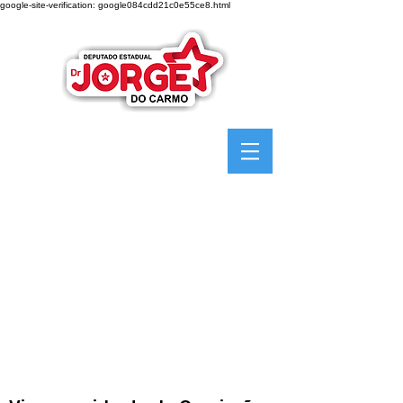
google-site-verification: google084cdd21c0e55ce8.html