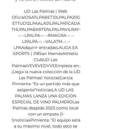
UD Las Palmas | Web 
OficialOSA11LPABET10LPALPA20G
ETTUD12LPAALA01LPALPA11CADA
THLPALPABARTENLPALPAVILRAY-
-: --LPALPA--: --RMAGRA--: --
LPALPA--: --VALATM--: --
LPAAdquirir entradasLALIGA EA 
SPORTS | J18San MamésAthletic 
ClubUD Las 
PalmasVEVEVEDVVEEmpieza en:-
¡Llega la nueva colección de la UD 
Las Palmas! noticiasGarcía 
Pimienta: “Es un partido más que 
exigente”noticiasLA UD LAS 
PALMAS LANZA UNA EDICIÓN 
ESPECIAL DE VINO PALMEROLas 
Palmas despide 2023 como local 
con un empate (1-
1)noticiasPimienta: "El equipo está 
a su máximo nivel, todo esto se 