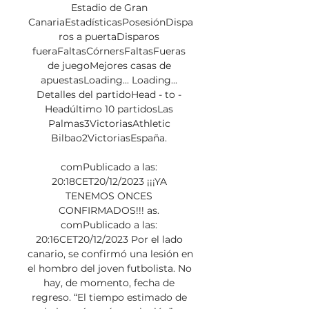
Estadio de Gran 
CanariaEstadísticasPosesiónDispa
ros a puertaDisparos 
fueraFaltasCórnersFaltasFueras 
de juegoMejores casas de 
apuestasLoading... Loading... 
Detalles del partidoHead - to - 
Headúltimo 10 partidosLas 
Palmas3VictoriasAthletic 
Bilbao2VictoriasEspaña. 

comPublicado a las: 
20:18CET20/12/2023 ¡¡¡YA 
TENEMOS ONCES 
CONFIRMADOS!!! as. 
comPublicado a las: 
20:16CET20/12/2023 Por el lado 
canario, se confirmó una lesión en 
el hombro del joven futbolista. No 
hay, de momento, fecha de 
regreso. “El tiempo estimado de 