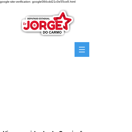
google-site-verification: google084cdd21c0e55ce8.html