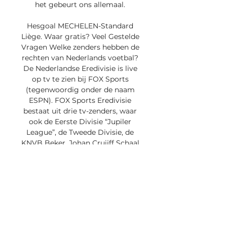
het gebeurt ons allemaal. 

Hesgoal MECHELEN-Standard 
Liège. Waar gratis? Veel Gestelde 
Vragen Welke zenders hebben de 
rechten van Nederlands voetbal? 
De Nederlandse Eredivisie is live 
op tv te zien bij FOX Sports 
(tegenwoordig onder de naam 
ESPN). FOX Sports Eredivisie 
bestaat uit drie tv-zenders, waar 
ook de Eerste Divisie “Jupiler 
League”, de Tweede Divisie, de 
KNVB Beker, Johan Cruijff Schaal 
en de UEFA Europa League te zien 
zijn. De Europa League is ook op 
RTL 7 te zien. De Champions 
League is te zien bij Veronica en 
Ziggo Sport. Via Ziggo Sport 
Totaal zijn alle Champions 
League-wedstrijden live te zien en 