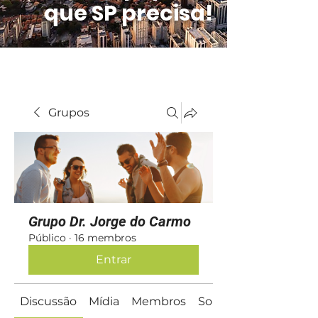
que SP precisa!
Grupos
Grupo Dr. Jorge do Carmo
Público
·
16 membros
Entrar
Discussão
Mídia
Membros
Sobre