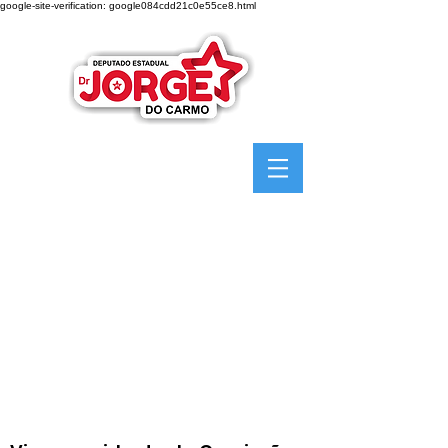
google-site-verification: google084cdd21c0e55ce8.html