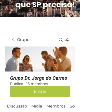
que SP precisa!
Grupos
Grupo Dr. Jorge do Carmo
Público
·
16 membros
Entrar
Discussão
Mídia
Membros
Sobre