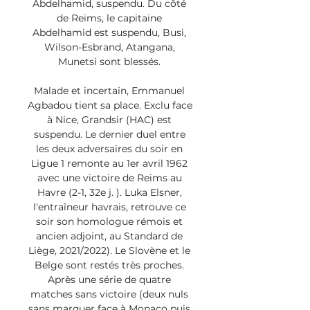
Abdelhamid, suspendu. Du côté 
de Reims, le capitaine 
Abdelhamid est suspendu, Busi, 
Wilson-Esbrand, Atangana, 
Munetsi sont blessés. 

Malade et incertain, Emmanuel 
Agbadou tient sa place. Exclu face 
à Nice, Grandsir (HAC) est 
suspendu. Le dernier duel entre 
les deux adversaires du soir en 
Ligue 1 remonte au 1er avril 1962 
avec une victoire de Reims au 
Havre (2-1, 32e j. ). Luka Elsner, 
l'entraîneur havrais, retrouve ce 
soir son homologue rémois et 
ancien adjoint, au Standard de 
Liège, 2021/2022). Le Slovène et le 
Belge sont restés très proches. 
Après une série de quatre 
matches sans victoire (deux nuls 
sans marquer face à Monaco puis 