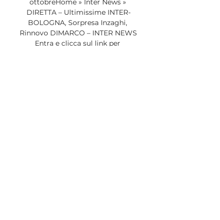
ottobreHome » Inter News » 
DIRETTA – Ultimissime INTER-
BOLOGNA, Sorpresa Inzaghi, 
Rinnovo DIMARCO – INTER NEWS 
Entra e clicca sul link per 
interagire con noi Nuovo 
appuntamento in diretta con i 
giornalisti della redazione di 
Passione Inter e i membri del 
Club di Passione Inter che vi 
offrono il punto della situazione 
con le principali news sull’Inter di 
giornata. 

Oggi Inter Bologna 1909 in 
diretta 20 dicembre 2023 Guarda 
o 15 ore fa — Oggi Inter Bologna 
1909 in diretta 20 dicembre 2023 
Guarda online Lo scopriremo 
presto: manca sempre meno a 
Inter-Bologna. Simone Inzaghi 
dirige allenamento ...
