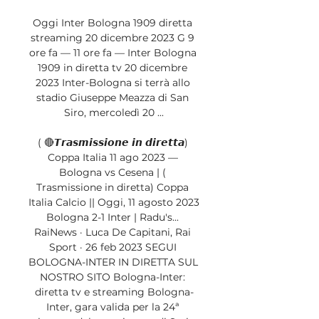
Oggi Inter Bologna 1909 diretta 
streaming 20 dicembre 2023 G 9 
ore fa — 11 ore fa — Inter Bologna 
1909 in diretta tv 20 dicembre 
2023 Inter-Bologna si terrà allo 
stadio Giuseppe Meazza di San 
Siro, mercoledì 20 ...

( 🔴𝙏𝙧𝙖𝙨𝙢𝙞𝙨𝙨𝙞𝙤𝙣𝙚 𝙞𝙣 𝙙𝙞𝙧𝙚𝙩𝙩𝙖) 
Coppa Italia 11 ago 2023 — 
Bologna vs Cesena | ( 
Trasmissione in diretta) Coppa 
Italia Calcio || Oggi, 11 agosto 2023 
Bologna 2-1 Inter | Radu's... 
RaiNews · Luca De Capitani, Rai 
Sport · 26 feb 2023 SEGUI 
BOLOGNA-INTER IN DIRETTA SUL 
NOSTRO SITO Bologna-Inter: 
diretta tv e streaming Bologna-
Inter, gara valida per la 24ª 