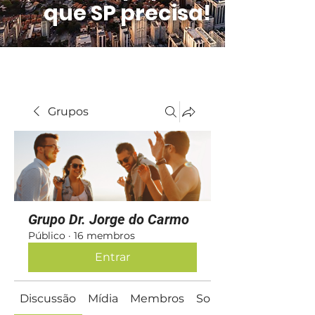
que SP precisa!
Grupos
Grupo Dr. Jorge do Carmo
Público
·
16 membros
Entrar
Discussão
Mídia
Membros
Sobre