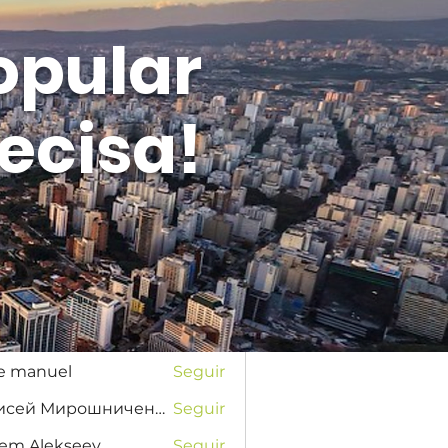
opular
ecisa!
Entrar
s
na Favorskaya
Seguir
se manuel
Seguir
Елисей Мирошниченко
Seguir
tem Alekseev
Seguir