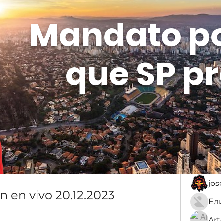
Mandato p
que SP pr
Membros
Sobre
membro
An
jo
n en vivo 20.12.2023
Ar