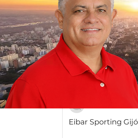
Grupo Dr. Jorge do Carmo
Público
·
16 membros
Discussão
Mídia
Voltar
Юрий Киселёв
20 de dezembro de 2023
Eibar Sporting Gijó