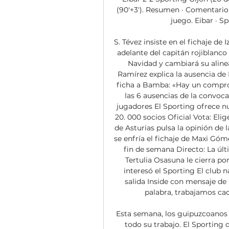
(90'+3'). Resumen · Comentario ·
juego. Eibar · Spor
S. Tévez insiste en el fichaje de
adelante del capitán rojiblanco 
Navidad y cambiará su alinea
Ramírez explica la ausencia de 
ficha a Bamba: «Hay un compro
las 6 ausencias de la convoca
jugadores El Sporting ofrece nu
20. 000 socios Oficial Vota: Eli
de Asturias pulsa la opinión de l
se enfría el fichaje de Maxi Góm
fin de semana Directo: La últ
Tertulia Osasuna le cierra por
interesó el Sporting El club
salida Inside con mensaje de 
palabra, trabajamos cad
Esta semana, los guipuzcoanos 
todo su trabajo. El Sporting d