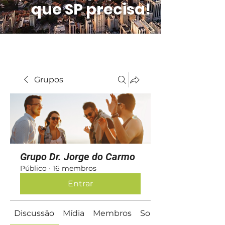
que SP precisa!
Grupos
Grupo Dr. Jorge do Carmo
Público
·
16 membros
Entrar
Discussão
Mídia
Membros
Sobre