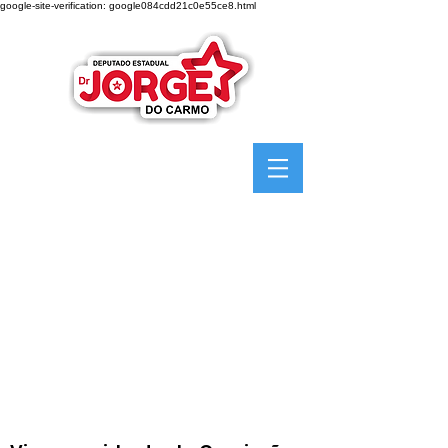
google-site-verification: google084cdd21c0e55ce8.html