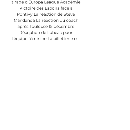
tirage d'Europa League Académie 
Victoire des Espoirs face à 
Pontivy La réaction de Steve 
Mandanda La réaction du coach 
après Toulouse 15 décembre 
Réception de Lohéac pour 
l'équipe féminine La billetterie est 
ouverte pour Clermont Le 
programme de la 16e journée Le 
programme de l’Académie 
Jérémy Stinat au sifflet de TFC-
SRFC 14 décembre La réaction du 
coach Coupe de France 
Programmation d'EAG-SRFC 13 
décembre Infos Pratiques La ligne 
B du métro fermée, prenez vos 
précautions! SRFC / Nice 
programmé le 13 janvier à 21h00 
History Klub Un jour il y a cinq 
ans… Boutique Notre sélection de 
cadeaux à moins de 30€ Roazhon 