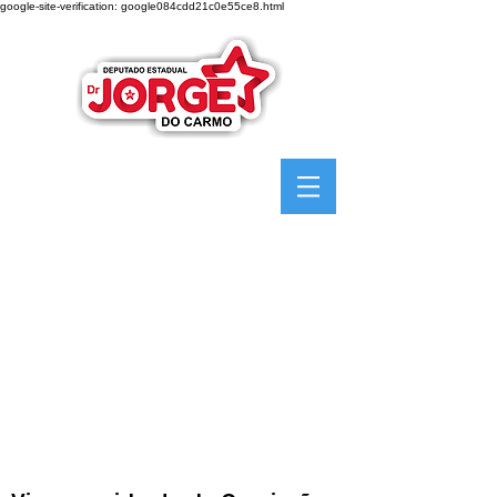
google-site-verification: google084cdd21c0e55ce8.html