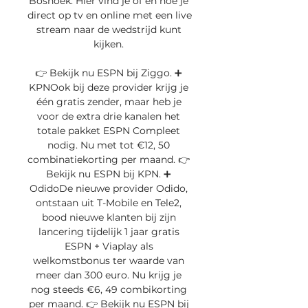
Boshoek. Hier vind je of en hoe je 
direct op tv en online met een live 
stream naar de wedstrijd kunt 
kijken. 

👉 Bekijk nu ESPN bij Ziggo. ➕ 
KPNOok bij deze provider krijg je 
één gratis zender, maar heb je 
voor de extra drie kanalen het 
totale pakket ESPN Compleet 
nodig. Nu met tot €12, 50 
combinatiekorting per maand. 👉 
Bekijk nu ESPN bij KPN. ➕ 
OdidoDe nieuwe provider Odido, 
ontstaan uit T-Mobile en Tele2, 
bood nieuwe klanten bij zijn 
lancering tijdelijk 1 jaar gratis 
ESPN + Viaplay als 
welkomstbonus ter waarde van 
meer dan 300 euro. Nu krijg je 
nog steeds €6, 49 combikorting 
per maand. 👉 Bekijk nu ESPN bij 