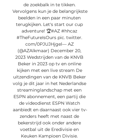
de zoekbalk in te tikken. 
Vervolgens kun je de belangrijkste 
beelden in een paar minuten 
terugkijken. Let's start our cup 
adventure! 🏆#AZ #hhcaz 
#TheFutureIsOurs pic. twitter. 
com/0PJUJHjgel— AZ 
(@AZAlkmaar) December 20, 
2023 Wedstrijden van de KNVB 
Beker in 2023 op tv en online 
kijken met een live stream De 
uitzendingen van de KNVB Beker 
volg je dit jaar in het Nederlandse 
streaminglandschap met een 
ESPN abonnement, een partij die 
de videodienst ESPN Watch 
aanbiedt en daarnaast ook vier tv-
zenders heeft met naast de 
bekerstrijd ook onder andere 
voetbal uit de Eredivisie en 
Keuken Kampioen Divisie. 
