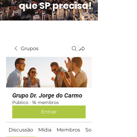
que SP precisa!
Grupos
Grupo Dr. Jorge do Carmo
Público
·
16 membros
Entrar
Discussão
Mídia
Membros
Sobre