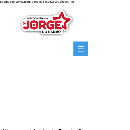
google-site-verification: google084cdd21c0e55ce8.html