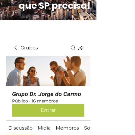
que SP precisa!
Grupos
Grupo Dr. Jorge do Carmo
Público
·
16 membros
Entrar
Discussão
Mídia
Membros
Sobre