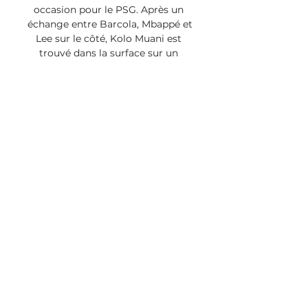
occasion pour le PSG. Après un 
échange entre Barcola, Mbappé et 
Lee sur le côté, Kolo Muani est 
trouvé dans la surface sur un 
centre. Après un cafouillage des 
Messins, le ballon revient sur 
Vitinha mais la frappe du 
Portugais est sauvée devant le 
but par Udol. 13′ Lancé dans la 
profondeur par Lee, Mbappé 
élimine Oukidja et tombe au sol. 
Pas de penalty pour la star 
parisienne, qui était signalée en 
position de hors-jeu. 18′ Sur une 
récupération très haute dans la 
surface de Lee. Barcola sert Kolo 
Muani dans la surface mais ça file 
derrière l’international français 
Feuille de match PSG / FC Metz 
17e journée de Ligue 1 – Stade: 
Parc des Princes – Horaire: 21 