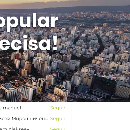
opular
ecisa!
Entrar
s
na Favorskaya
Seguir
se manuel
Seguir
Елисей Мирошниченко
Seguir
tem Alekseev
Seguir