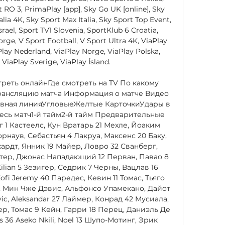
 RO 3, PrimaPlay [app], Sky Go UK [online], Sky 
lia 4K, Sky Sport Max Italia, Sky Sport Top Event, 
rael, Sport TV1 Slovenia, SportKlub 6 Croatia, 
rge, V Sport Football, V Sport Ultra 4K, ViaPlay 
lay Nederland, ViaPlay Norge, ViaPlay Polska, 
ViaPlay Sverige, ViaPlay Ísland. 

реть онлайнГде смотреть на TV По какому 
трансляцию матча Информация о матче Видео 
вная линияУгловыеЖелтые КарточкиУдары в 
ь матч1-й тайм2-й тайм Предварительные 
1 Кастеелс, Кун Вратарь 21 Мехле, Йоаким 
наув, Себастьян 4 Лакруа, Максенс 20 Баку, 
ардт, Янник 19 Майер, Ловро 32 Сванберг, 
Ветер, Джонас Нападающий 12 Перван, Павао 8 
ilian 5 Зезигер, Седрик 7 Черны, Вацлав 16 
fi Jeremy 40 Паредес, Кевин 11 Томас, Тьяго 
 Мин Чже Дэвис, Альфонсо Упамекано, Дайот 
ic, Aleksandar 27 Лаймер, Конрад 42 Мусиала, 
, Томас 9 Кейн, Гарри 18 Перец, Даниэль Де 
s 36 Aseko Nkili, Noel 13 Шупо-Мотинг, Эрик 