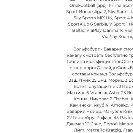
OneFootball [app], Prima Sport
Sport Bundesliga 2, Sky Sport Ita
Sky Sports MIX UK, Sport 4 Is
SportKlub 6 Serbia, V Sport 1 No
Baltic, ViaPlay Danmark, ViaP
ViaPlay Suomi, 
Вольфсбург - Бавария смот
каналу смотреть бесплатно 
Таблица коэффициентовОсно
створ воротОфсайдыФолыВес
составы команд Вольфсбург 
Защитник 25 Энц, Мориц 3 Бор
Боте Полузащитник 31 Герх
Маттиас 6 Vranckx, Aster 23 
Коцца, Николас 2 Fischer, K
Камински, Якуб 41 Amoako, Ko
Бавария Нойер, Мануэль Ким,
22 Геррейру, Рафаэл 45 Pavlov
Джамал 10 Сане, Лерой Мюллер
Лигт, Маттейс Kratzig, Fran