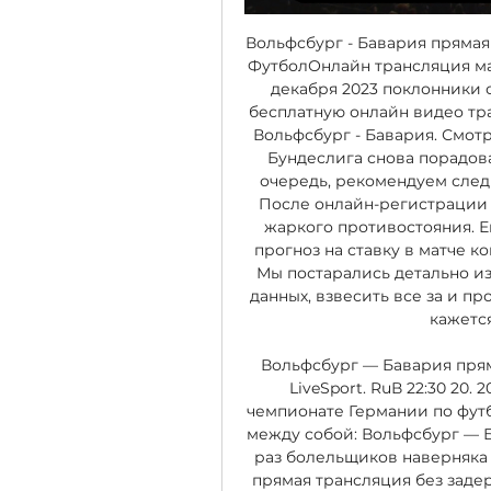
Вольфсбург - Бавария прямая т
ФутболОнлайн трансляция мат
декабря 2023 поклонники с
бесплатную онлайн видео тр
Вольфсбург - Бавария. Смотр
Бундеслига снова порадова
очередь, рекомендуем след
После онлайн-регистрации 
жаркого противостояния. Е
прогноз на ставку в матче ко
Мы постарались детально из
данных, взвесить все за и пр
кажетс
Вольфсбург — Бавария прямая
LiveSport. RuВ 22:30 20.
чемпионате Германии по футб
между собой: Вольфсбург — Бав
раз болельщиков наверняка 
прямая трансляция без заде