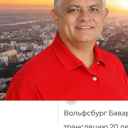
Grupo Dr. Jorge do Carmo
Público
·
16 membros
Discussão
Mídia
Voltar
Iana Vartanian
20 de dezembro de 2023
Вольфсбург Бавар
трансляцию 20 д