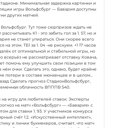
 стадионе. Минимальная задержка картинки и 
ляции игры Вольфсбург — Бавария доступны 
тни других матчей. 

 Вольфсбург. Тут тоже сюрпризов ждать не 
ассчитывать К1 - это забить гол за 1. 57, но и 
вария не станет упираться. Они скорее всего 
 на этом. ТБ1 за 1. 04 -не рискуем. +1 17 часов 
далёк от оптимальной и стабильной игры, но 
 всерьёз не рассматривает отставку Ковача, 
ет помочь ему улучшить свои позиции в том 
в нём очки. Сделать это, однако, будет крайне 
е потери в составе мюнхенцев и в целом... 
назад Сделать прогноз СтадионВольфсбург, 
еменная облачность ВПППВ 540. 

 на игру для любителей ставок: Эксперты 
рогноз на матч «Вольфсбург» — «Бавария» с 
 для ставки 1. 93. У участников конкурса 
ный счёт 1:2. «Искусственный интеллект», 
ику и линии букмекеров, считает, что матч 