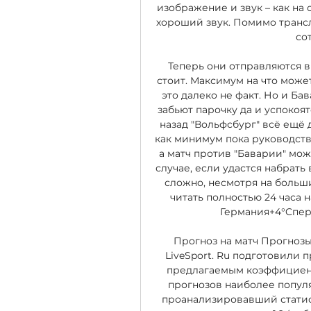
изображение и звук – как на
хороший звук. Помимо транс
со
Теперь они отправляются в
стоит. Максимум на что может р
это далеко не факт. Но и Ба
забьют парочку да и успокоятся
назад "Вольфсбург" всё ещё 
как минимум пока руководство
а матч против "Баварии" мож
случае, если удастся набрать 
сложно, несмотря на больши
читать полностью 24 часа 
Германия+4°Cпер
Прогноз на матч Прогнозы
LiveSport. Ru подготовили п
предлагаемым коэффициентом
прогнозов наиболее популяр
проанализировавший статист