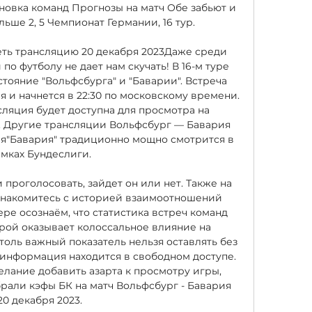
новка команд Прогнозы на матч Обе забьют и 
ьше 2, 5 Чемпионат Германии, 16 тур. 

ть трансляцию 20 декабря 2023Даже среди 
о футболу не дает нам скучать! В 16-м туре 
тояние "Вольфсбурга" и "Баварии". Встреча 
я и начнется в 22:30 по московскому времени. 
ляция будет доступна для просмотра на 
 Другие трансляции Вольфсбург — Бавария 
ря"Бавария" традиционно мощно смотрится в 
мках Бундеслиги. 

проголосовать, зайдет он или нет. Также на 
знакомитесь с историей взаимоотношений 
ре осознаём, что статистика встреч команд 
рой оказывает колоссальное влияние на 
оль важный показатель нельзя оставлять без 
 информация находится в свободном доступе. 
елание добавить азарта к просмотру игры, 
рали кэфы БК на матч Вольфсбург - Бавария 
20 декабря 2023. 
