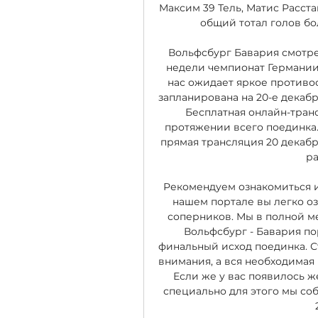
Максим 39 Тель, Матис Расста
общий тотал голов бол
Вольфсбург Бавария смотре
недели чемпионат Германии п
нас ожидает яркое противос
запланирована на 20-е декабр
Бесплатная онлайн-транс
протяжении всего поединка.
прямая трансляция 20 декаб
ра
Рекомендуем ознакомиться и 
нашем портале вы легко о
соперников. Мы в полной ме
Вольфсбург - Бавария по
финальный исход поединка. Ст
внимания, а вся необходимая
Если же у вас появилось ж
специально для этого мы соб