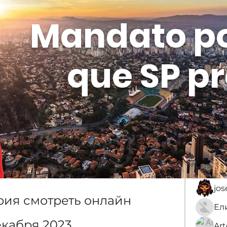
Mandato p
que SP pr
Membros
Sobre
membro
An
jo
ия смотреть онлайн 
екабря 2023
Ar