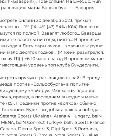
бедит «Бавария»). Трансляция На LiveCup. Run 
рансляцию матча Вольфсбург — Бавария. 

мотреть онлайн 20 декабря 2023, прямая 
латно- - 1% (14) 4% (47) 94% (1014) Волки не 
ызутся по полной. Завалят любого... Баварцы 
ими не властны ни годы, никто... В прошлом 
выхода в Лигу пары очков... Красные ж рулят 
и мало десяток годков... (И Кейн разыгрался. 
(хочу П1))) +6 10 часов назад В прошлом матче 
 настоящий уровень топ клуба Бундеслиги. 

смотреть прямую трансляцию онлайнВ среду 
ыезде против «Вольфсбурга» в попытке 
идирующему «Байеру». Мюнхенцы здорово 
езона, правда, в последнем выездном матче 
 (1:5). Поединки против «волков» обычно 
 Германии. Будет ли добыта важная победа - 
Setanta Sports Ukraine+, Arena 4 Hungary, beIN 
ENA, beIN Connect Türkiye, beIN Sports France 
Canada, Diema Sport 3, Digi Sport 3 Romania, 
, Nova Sports 3 Cyprus, Nova Sports 3 Hellas, 