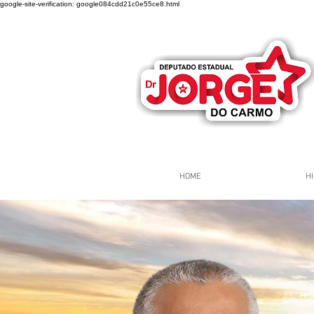
google-site-verification: google084cdd21c0e55ce8.html
HOME
HI
Página Inicial
Grupos
Gr