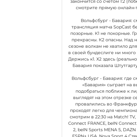
закончится со счетом 1:2 (по
смотрите прямую онлайн-т
Вольфсбург - Бавария: с
трансляция матча SopCast бесп
позорные. К1 не покорные. Гр
прекрасны. К2 опасны. Над н
сезоне волкам не хватило для 
в своей бундеслиге ни много н
Держись к1. Х2 здесь (реально 
Бавария показала Штутгарту
Вольфсбург - Бавария: где 
«Бавария» сыграет на в
подобраться поближе к л
выглядят на этом отрезке с
провалились во Франкфурте
проходят легко для чемпиона
смотрим в 22:30 на Match! TV, 
Connect FRANCE, beIN Connect M
2, beIN Sports MENA 5, DAZN 
ESPN+ USA, Nova Sport 4 Czech