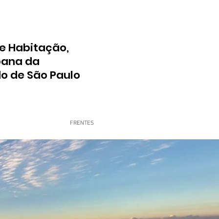
e Habitação,
bana da
do de São Paulo
FRENTES