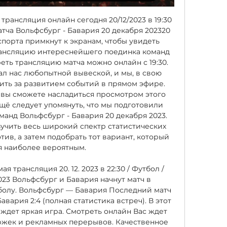
рансляция онлайн сегодня 20/12/2023 в 19:30 
ча Вольфсбург - Бавария 20 декабря 202320 
порта примкнут к экранам, чтобы увидеть 
ансляцию интереснейшего поединка команд 
еть трансляцию матча можно онлайн с 19:30. 
л нас любопытной вывеской, и мы, в свою 
ить за развитием событий в прямом эфире. 
вы сможете насладиться просмотром этого 
щё следует упомянуть, что мы подготовили 
манд Вольфсбург - Бавария 20 декабря 2023. 
учить весь широкий спектр статистических 
отив, а затем подобрать тот вариант, который 
я наиболее вероятным. 

 трансляция 20. 12. 2023 в 22:30 / Футбол / 
 2023 Вольфсбург и Бавария начнут матч в 
олу. Вольфсбург — Бавария Последний матч 
ария 2:4 (полная статистика встреч). В этот 
ждет яркая игра. Смотреть онлайн Вас ждет 
ржек и рекламных перерывов. Качественное 