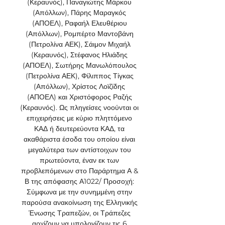
(Κεραυνός), Παναγιώτης Μάρκου 
(Απόλλων), Πάρης Μαραγκός 
(ΑΠΟΕΛ), Ραφαήλ Ελευθέριου 
(Απόλλων), Ρομπέρτο Μαντοβάνη 
(Πετρολίνα ΑΕΚ), Σάιμον Μιχαήλ 
(Κεραυνός), Στέφανος Ηλιάδης 
(ΑΠΟΕΛ), Σωτήρης Μανωλόπουλος 
(Πετρολίνα ΑΕΚ), Φίλιππος Τίγκας 
(Απόλλων), Χρίστος Λοϊζίδης 
(ΑΠΟΕΛ) και Χριστόφορος Ραζής 
(Κεραυνός). Ως πληγείσες νοούνται οι 
επιχειρήσεις με κύριο πληττόμενο 
ΚΑΔ ή δευτερεύοντα ΚΑΔ, τα 
ακαθάριστα έσοδα του οποίου είναι 
μεγαλύτερα των αντίστοιχων του 
πρωτεύοντα, έναν εκ των 
προβλεπόμενων στο Παράρτημα Α & 
Β της απόφασης Α1022/ Προσοχή: 
Σύμφωνα με την συνημμένη στην 
παρούσα ανακοίνωση της Ελληνικής 
Ένωσης Τραπεζών, οι Τράπεζες 
αρχίζουν να υπολογίζουν τις 6 