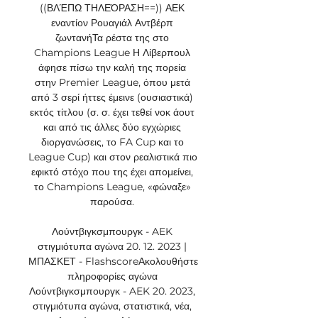
((ΒΛΈΠΩ ΤΗΛΕΌΡΑΣΗ==)) ΑΕΚ 
εναντίον Ρουαγιάλ Αντβέρπ 
ζωντανήΤα ρέστα της στο 
Champions League Η Λίβερπουλ 
άφησε πίσω την καλή της πορεία 
στην Premier League, όπου μετά 
από 3 σερί ήττες έμεινε (ουσιαστικά) 
εκτός τίτλου (σ. σ. έχει τεθεί νοκ άουτ 
και από τις άλλες δύο εγχώριες 
διοργανώσεις, το FA Cup και το 
League Cup) και στον ρεαλιστικά πιο 
εφικτό στόχο που της έχει απομείνει, 
το Champions League, «φώναξε» 
παρούσα. 

Λούντβιγκσμπουργκ - AEK 
στιγμιότυπα αγώνα 20. 12. 2023 | 
ΜΠΑΣΚΕΤ - FlashscoreΑκολουθήστε 
πληροφορίες αγώνα 
Λούντβιγκσμπουργκ - AEK 20. 2023, 
στιγμιότυπα αγώνα, στατιστικά, νέα, 