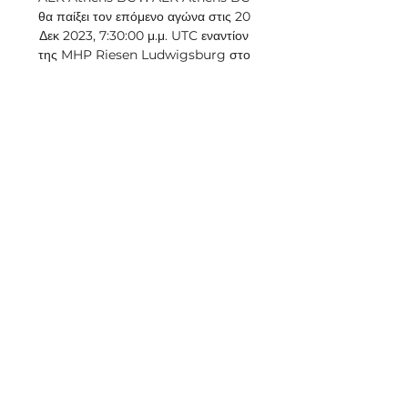
θα παίξει τον επόμενο αγώνα στις 20 
Δεκ 2023, 7:30:00 μ.μ. UTC εναντίον 
της MHP Riesen Ludwigsburg στο 
Champions League. Όταν ξεκινήσει 
ο αγώνας ...

Πρόεδρος ορίζεται πρόσωπο που 
επιλέγεται στη βάση των διαδικασιών 
του άρθρου 20 του ν. (ΖΩΝΤΑΝΆ 
HD!!! ) ΑΕΚ Αθηνών Ρουαγιάλ 
Αντβέρπ ζωντανή(ζωντανά hd##) 
ΑΕΚ εναντίον Ρουαγιάλ Αντβέρπ και 
ζωντανή μετΑΕΚ vs Αντβέρπ 
Στατιστικά Head to Head | 
FootyStatsΠαρί Σεν Ζερμέν και 
Λίβερπουλ έκλεισαν σε μεγάλο βαθμό 
(ιδιαίτερα οι Γάλλοι) θέσεις για τους 
προημιτελικούς του Champions 
League μετά τις εκτός έδρας νίκες 
τους επί των Μπαρτσελόνα με το 
εντυπωσιακό 4-1 και Λειψίας (2-0) 