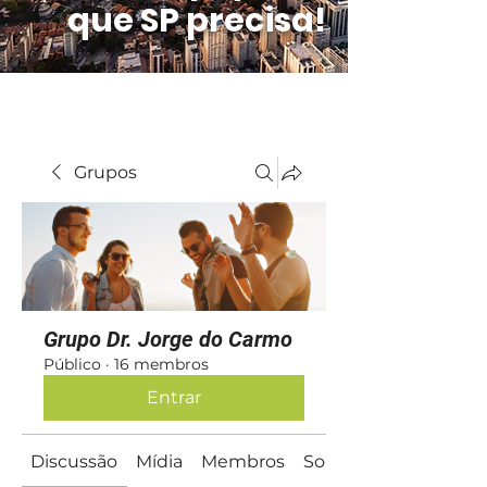
que SP precisa!
Grupos
Grupo Dr. Jorge do Carmo
Público
·
16 membros
Entrar
Discussão
Mídia
Membros
Sobre