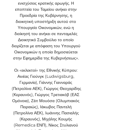
ενισχύσεις κρατικής αρωγής. Η 
εποπτεία του Ταμείου ανήκει στην 
Προεδρία της Κυβέρνησης, η 
διοικητική υποστήριξη αυτού στο 
Υπουργείο Οικονομικών, ενώ η 
διοίκησή του ανήκει σε πενταμελές 
Διοικητικό Συμβούλιο το οποίο 
διορίζεται με απόφαση του Υπουργού 
Οικονομικών η οποία δημοσιεύεται 
στην Εφημερίδα της Κυβερνήσεως». 

Οι «εκλεκτοί» της Εθνικής Κύπρου: 
Αινέας Γιούνγκ (Ludwigsburg, 
Γερμανία), Γιάννης Γιανναράς 
(Πετρολίνα ΑΕΚ), Γιώργος Θεοχαρίδης 
(Κεραυνός), Γιώργος Τρετιακόβ (ΕΑΣ 
Ομόνοια), Ζέιτ Μουόσα (Ολυμπιακός 
Πειραιώς), Ιάκωβος Παντελή 
(Πετρολίνα ΑΕΚ), Ιωάννης Πασιαλής 
(Κεραυνός), Μιχάλης Κουμής 
(Remedica ΕΝΠ), Νίκος Στυλιανού 