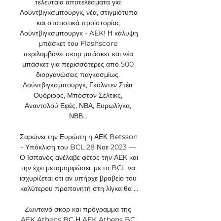
τελευταία αποτελέσματα για 
Λούντβιγκσμπουργκ, νέα, στιγμιότυπα 
και στατιστικά προϊστορίας 
Λούντβιγκσμπουργκ - AEK! Η κάλυψη 
μπάσκετ του Flashscore 
περιλαμβάνει σκορ μπάσκετ και νέα 
μπάσκετ για περισσότερες από 500 
διοργανώσεις παγκοσμίως. 
Λούντβιγκσμπουργκ, Γκόλντεν Στέιτ 
Ουόριορς, Μπόστον Σέλτικς, 
Αναντολού Εφές, ΝΒΑ, Ευρωλίγκα, 
ΝΒΒ... 

Σαρώνει την Ευρώπη η ΑΕΚ Betsson 
- Υπόκλιση του BCL 28 Νοε 2023 — 
Ο Ισπανός ανέλαβε φέτος την ΑΕΚ και 
την έχει μεταμορφώσει, με το BCL να 
ισχυρίζεται οτι αν υπήρχε βραβείο του 
καλύτερου προπονητή στη λίγκα θα ...

Ζωντανό σκορ και πρόγραμμα της 
AEK Athens BC Η AEK Athens BC 