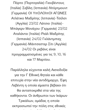
Πόρτο (Πορτογαλία)-Γιουβέντους 
(Ιταλία) Σεβίλη (Ισπανία)-Ντόρτμουντ 
(Γερμανία) ΟΙ ΥπΟΛΟΙπΟΙ ΑΓΩΝΕΣ 
Ατλέτικο Μαδρίτης (Ισπανία)-Τσέλσι 
(Αγγλία) 23/02 Λάτσιο (Ιταλία)-
Μπάγερν Μονάχου (Γερμανία) 23/02 
Αταλάντα (Ιταλία)-Ρεάλ Μαδρίτης 
(Ισπανία) 24/02 Γκλάντμπαχ 
(Γερμανία)-Μάντσεστερ Σίτι (Αγγλία) 
24/02 Οι ρεβάνς είναι 
προγραμματισμένες για τις 9, 10, 16 
και 17 Μαρτίου. 

Παράλληλα εύχονται καλή Αισιοδοξία 
για την Γ Εθνική θητεία και κάθε 
επιτυχία στην νέα αντιδήμαρχο, Έφη 
Λεβέντη η οποία είμαστε βέβαιοι ότι 
θα ανταποκριθεί στα νέα της 
καθήκοντα. Οι άνθρωποι των Ικάρων 
Τρικάλων, ομάδας η οποία 
εκπροσωπεί την πόλη στις εθνικές 