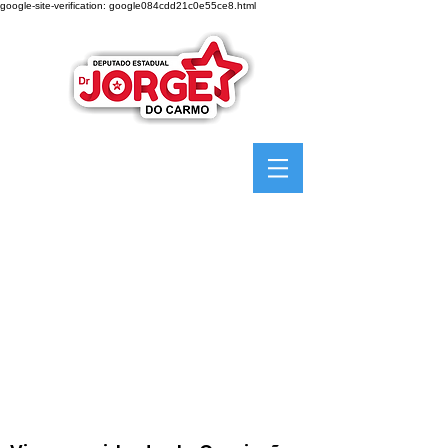
google-site-verification: google084cdd21c0e55ce8.html