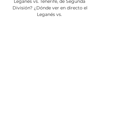
Leganés vs. Tenerife, de Segunda 
División? ¿Dónde ver en directo el 
Leganés vs. 

DAZNPara ver DAZN en los 
aparatos de televisión es 
necesario disponer de una Smart 
TV que permita descargarte la 
aplicación a través de la cual se ve 
todas las competiciones que 
ofrezca la plataforma. Movistar 
+Movistar+ tiene alternativas 
diversas de contratar diferentes 
paquetes Fusión. Ello quiere decir 
que se puede contratar la 
televisión en un paquete que 
incluye fibra óptica en el hogar y 
líneas móviles. Dos vías diferentes 
para que cada uno elija la 
preferida. 

Calendario y Próximos Partidos 