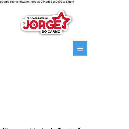
google-site-verification: google084cdd21c0e55ce8.html