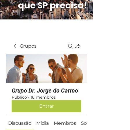
que SP precisa!
Grupos
Grupo Dr. Jorge do Carmo
Público
·
16 membros
Entrar
Discussão
Mídia
Membros
Sobre