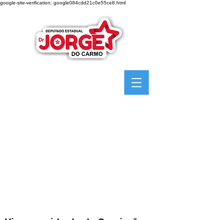
google-site-verification: google084cdd21c0e55ce8.html