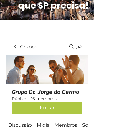
que SP precisa!
Grupos
Grupo Dr. Jorge do Carmo
Público
·
16 membros
Entrar
Discussão
Mídia
Membros
Sobre