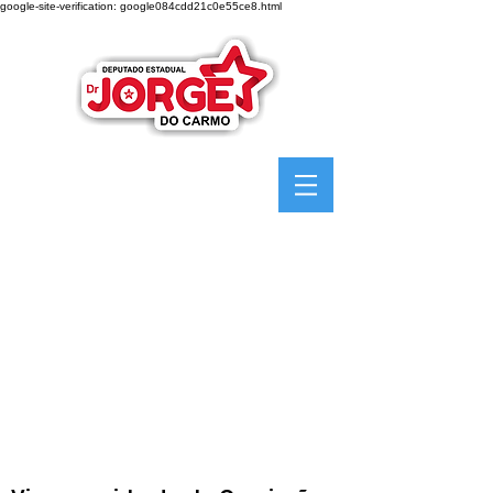
google-site-verification: google084cdd21c0e55ce8.html