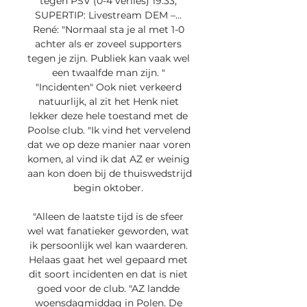
tegen PSV (0-4 verlies) 19:33, 
SUPERTIP: Livestream DEM –... 
René: "Normaal sta je al met 1-0 
achter als er zoveel supporters 
tegen je zijn. Publiek kan vaak wel 
een twaalfde man zijn. " 
"Incidenten" Ook niet verkeerd 
natuurlijk, al zit het Henk niet 
lekker deze hele toestand met de 
Poolse club. "Ik vind het vervelend 
dat we op deze manier naar voren 
komen, al vind ik dat AZ er weinig 
aan kon doen bij de thuiswedstrijd 
begin oktober. 

"Alleen de laatste tijd is de sfeer 
wel wat fanatieker geworden, wat 
ik persoonlijk wel kan waarderen. 
Helaas gaat het wel gepaard met 
dit soort incidenten en dat is niet 
goed voor de club. "AZ landde 
woensdagmiddag in Polen. De 