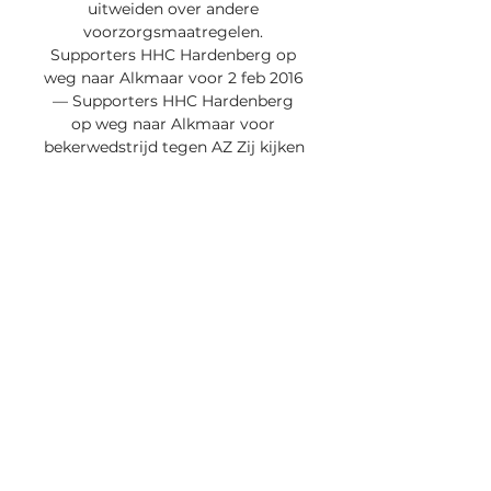
uitweiden over andere 
voorzorgsmaatregelen. 
Supporters HHC Hardenberg op 
weg naar Alkmaar voor 2 feb 2016 
— Supporters HHC Hardenberg 
op weg naar Alkmaar voor 
bekerwedstrijd tegen AZ Zij kijken 
de wedstrijd vanavond op tv. 

HHC Hardenberg - AZ Alkmaar 
live uitslagen, H2H en HHC 
Hardenberg AZ Alkmaar live 
uitslagen (en gratis live stream 
internet kijken), 
wedstrijdprogramma en 
resultaten start op 20 dec 2023 
om 19:00 GMT ...

" Helaas is het niet de eerste keer 
dat de pleuris uitbreekt bij de 
Alkmaarse club. Vorig seizoen liep 