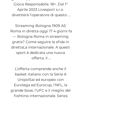
Gioca Responsabile. 18+. Dal 1° 
Aprile 2023 Livesport s.r.o. 
diventerà l'operatore di questo ...

Streaming Bologna 1909 AS 
Roma in diretta oggi 17 4 giorni fa 
— Bologna Roma in streaming 
gratis? Come seguire la sfida in 
direttaLa internazionale. A questi 
sport è dedicata una nuova 
offerta: il ...

L’offerta comprende anche il 
basket italiano con la Serie A 
UnipolSai ed europeo con 
Eurolega ed Eurocup, l’NFL, la 
grande boxe, l’UFC e il meglio del 
fighting internazionale. Senza 
dimenticarsi dei canali Eurosport 
HD 1 e HD 2 con il tennis, il 
ciclismo, il volley e l’atletica, i 