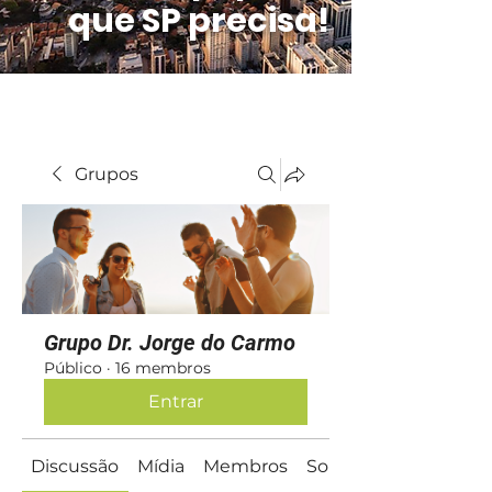
que SP precisa!
Grupos
Grupo Dr. Jorge do Carmo
Público
·
16 membros
Entrar
Discussão
Mídia
Membros
Sobre