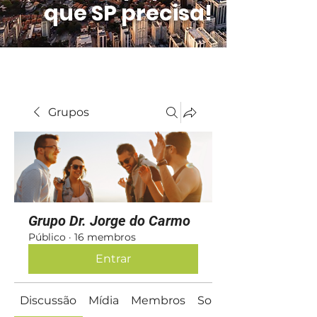
que SP precisa!
Grupos
Grupo Dr. Jorge do Carmo
Público
·
16 membros
Entrar
Discussão
Mídia
Membros
Sobre