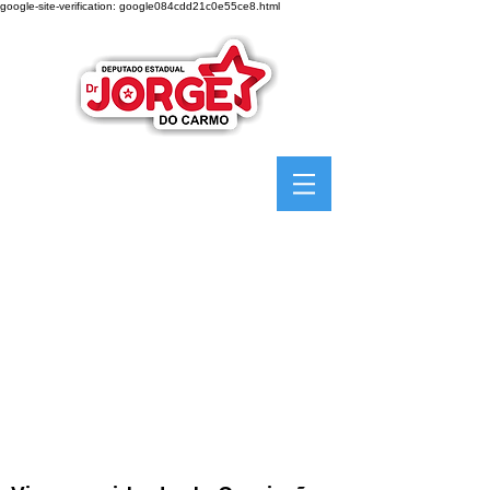
google-site-verification: google084cdd21c0e55ce8.html