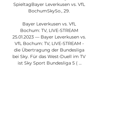
SpieltagBayer Leverkusen vs. VfL 
BochumSkySo., 29. 

Bayer Leverkusen vs. VfL 
Bochum: TV, LIVE-STREAM 
25.01.2023 — Bayer Leverkusen vs. 
VfL Bochum: TV, LIVE-STREAM - 
die Übertragung der Bundesliga 
bei Sky. Für das West-Duell im TV 
ist Sky Sport Bundesliga 5 ( ...

[live-sport] Bayer Leverkusen 
gegen Bochum im streaming 20 
DDirektvergleich und historische 
Duelle Bayer 04 Leverkusen 
gegen VfL Bochum ⬢ Alle 
Begegnungen und Statistiken im 
Überblick.... Streaming, Info. -
Anzeige- WOW €. 00 Uhr in der 
Highlight-Show! Die Spiele der 
Europa League überträgt diese 