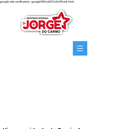
google-site-verification: google084cdd21c0e55ce8.html